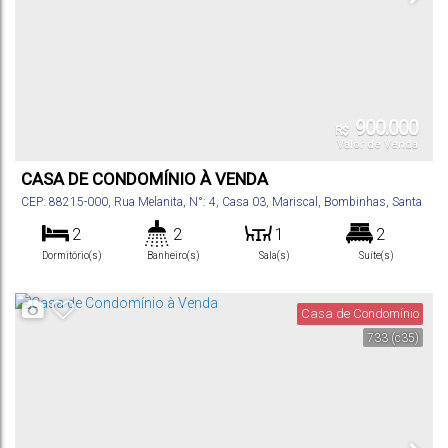
900.000
R$
Valor de Venda
CASA DE CONDOMÍNIO À VENDA
CEP: 88215-000
,
Rua Melanita
,
N°:
4
,
Casa 03
,
Mariscal
,
Bombinhas
,
Santa
Catarina
,
Brasil
2
2
1
2
Dormitório(s)
Banheiro(s)
Sala(s)
Suíte(s)
100
m²
1
.00
Total:
Vaga(s)
Casa de Condomínio
733
(c35)