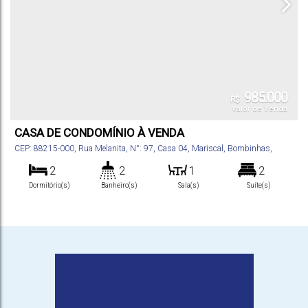
985.000
R$
Valor de Venda
CASA DE CONDOMÍNIO À VENDA
CEP: 88215-000
,
Rua Melanita
,
N°:
97
,
Casa 04
,
Mariscal
,
Bombinhas
,
Santa Catarina
,
Brasil
2
2
1
2
Dormitório(s)
Banheiro(s)
Sala(s)
Suíte(s)
100
m²
1
.00
Total:
Vaga(s)