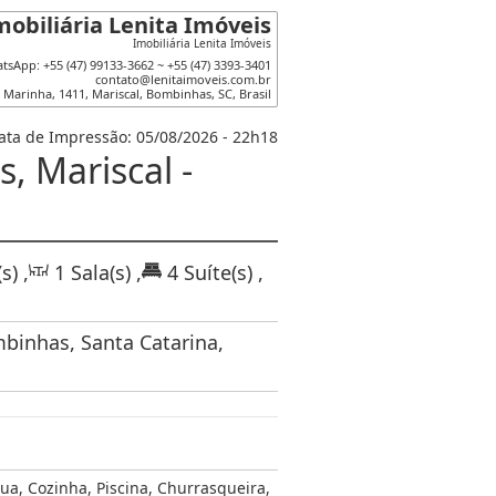
mobiliária Lenita Imóveis
Imobiliária Lenita Imóveis
tsApp: +55 (47) 99133-3662 ~ +55 (47) 3393-3401
contato@lenitaimoveis.com.br
 Marinha
,
1411
,
Mariscal
,
Bombinhas
,
SC
,
Brasil
ata de Impressão: 05/08/2026 - 22h18
, Mariscal -
s)
,
1
Sala(s)
,
4
Suíte(s)
,
mbinhas, Santa Catarina,
ua
,
Cozinha
,
Piscina
,
Churrasqueira
,