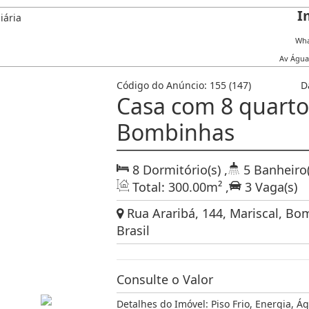
I
Wha
Av Água
Código do Anúncio:
155
(147)
D
Casa com 8 quartos
Bombinhas
8
Dormitório(s)
,
5
Banheiro(
Total:
300
.00
m²
,
3
Vaga(s)
Rua Araribá, 144, Mariscal, Bo
Brasil
Consulte o Valor
Detalhes do Imóvel:
Piso Frio
,
Energia
,
Ág