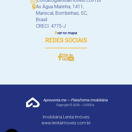
contato@lenitaimoveis.com.br
Av Água Marinha
,
1411
,
Mariscal
,
Bombinhas
,
SC
,
Brasil
CRECI: 4775-J
ver no mapa
REDES SOCIAIS
Apresenta.me ~ Plataforma Imobiliária
Copyright © 2026 ~ 0.0000s
Imobiliária Lenita Imóveis
www.lenitaimoveis.com.br