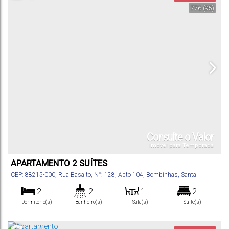
776
(95)
Consulte o Valor
Imóvel para Temporada
APARTAMENTO 2 SUÍTES
CEP: 88215-000
,
Rua Basalto
,
N°:
128
,
Apto 104
,
Bombinhas
,
Santa
Catarina
,
Brasil
2
2
1
2
Dormitório(s)
Banheiro(s)
Sala(s)
Suíte(s)
78
m²
1
150m
.00
Total:
Vaga(s)
Distância do Mar