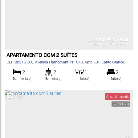
Consulte o Valor
Imóvel para Temporada
APARTAMENTO COM 2 SUÍTES
CEP: 88215-000
,
Avenida Flamboyant
,
N°:
843
,
Apto 301
,
Canto Grande
,
Bombinhas
,
Santa Catarina
,
Brasil
2
2
1
2
Dormitório(s)
Banheiro(s)
Sala(s)
Suíte(s)
70
m²
2
200m
.00
Total:
Vaga(s)
Distância do Mar
Apartamento
822
(130)