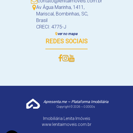
contato@lenitaimoveis.com.br
Av Água Marinha
,
1411
,
Mariscal
,
Bombinhas
,
SC
,
Brasil
CRECI: 4775-J
ver no mapa
REDES SOCIAIS
Apresenta.me ~ Plataforma Imobiliária
Copyright © 2026 ~ 0.0000s
Imobiliária Lenita Imóveis
www.lenitaimoveis.com.br