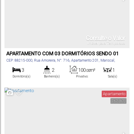
Consulte o Valor
Imóvel para Temporada
APARTAMENTO COM 03 DORMITÓRIOS SENDO 01
SUÍTE.
CEP: 88215-000
,
Rua Amoreira
,
N°:
716
,
Apartamento 201
,
Mariscal
,
Bombinhas
,
Santa Catarina
,
Brasil
3
2
100
m²
1
.00
Dormitório(s)
Banheiro(s)
Privativo:
Sala(s)
1
2
Suíte(s)
Vaga(s)
Apartamento
767
(87)