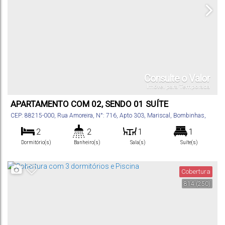
Consulte o Valor
Imóvel para Temporada
APARTAMENTO COM 02, SENDO 01 SUÍTE
CEP: 88215-000
,
Rua Amoreira
,
N°:
716
,
Apto 303
,
Mariscal
,
Bombinhas
,
Santa Catarina
,
Brasil
2
2
1
1
Dormitório(s)
Banheiro(s)
Sala(s)
Suíte(s)
80
m²
1
.00
Total:
Vaga(s)
Cobertura
814
(250)