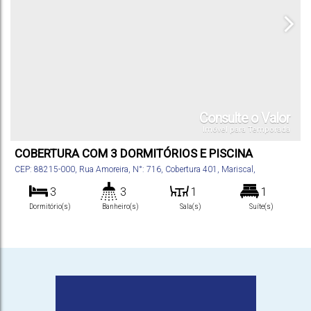
Consulte o Valor
Imóvel para Temporada
COBERTURA COM 3 DORMITÓRIOS E PISCINA
CEP: 88215-000
,
Rua Amoreira
,
N°:
716
,
Cobertura 401
,
Mariscal
,
Bombinhas
,
Santa Catarina
,
Brasil
3
3
1
1
Dormitório(s)
Banheiro(s)
Sala(s)
Suíte(s)
180
m²
2
120m
.00
Total:
Vaga(s)
Distância do Mar