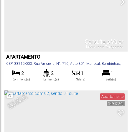
Consulte o Valor
Imóvel para Temporada
APARTAMENTO
CEP: 88215-000
,
Rua Amoreira
,
N°:
716
,
Apto 304
,
Mariscal
,
Bombinhas
,
Santa Catarina
,
Brasil
2
2
1
1
Dormitório(s)
Banheiro(s)
Sala(s)
Suíte(s)
80
m²
1
.00
Total:
Vaga(s)
A
L
U
G
U
E
D
E
T
E
M
P
O
R
A
D
Apartamento
L
A
549
(236)