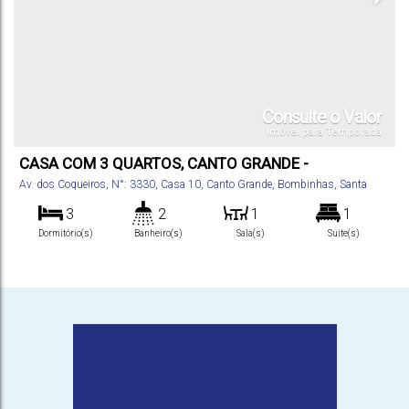
Consulte o Valor
Imóvel para Temporada
CASA COM 3 QUARTOS, CANTO GRANDE -
BOMBINHAS
Av. dos Coqueiros
,
N°:
3330
,
Casa 10
,
Canto Grande
,
Bombinhas
,
Santa
Catarina
,
Brasil
3
2
1
1
Dormitório(s)
Banheiro(s)
Sala(s)
Suíte(s)
100
m²
2
.00
Total:
Vaga(s)