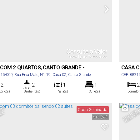
Consulte o Valor
Imóvel para Temporada
COM 2 QUARTOS, CANTO GRANDE -
CASA C
INHAS
BOMBI
215-000
,
Rua Erva Mate
,
N°:
19
,
Casa 02
,
Canto Grande
,
CEP: 8821
has
,
Santa Catarina
,
Brasil
Bombinha
2
2
1
1
2
tório(s)
Banheiro(s)
Sala(s)
Suíte(s)
Dormitór
60
m²
2
350m
60
.00
tal:
Vaga(s)
Distância do Mar
Total
C
A
S
C
O
M
I
S
I
N
Casa Geminada
A
A
515
(59)