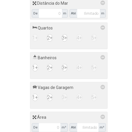
Distância do Mar
De
m
Até
m
Quartos
1+
2+
3+
4+
5+
Banheiros
1+
2+
3+
4+
5+
Vagas de Garagem
1+
2+
3+
4+
5+
Área
De
m²
Até
m²