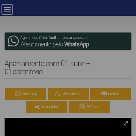
Agora ficou
mais fácil
conversar conosco
Atendimento pelo
WhatsApp
Apartamento com 01 suíte +
01dormitório
WhatsApp
Fale Conosco
Imprimir
Compartilhar
QR Code