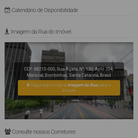
NÃO possui tela de proteção nas sacadas e varandas.
Calendário de Disponibilidade
Não Fornecemos Roupas de Cama e utensílos de Praia (cadeiras
e guarda-sol).
Imagem da Rua do Imóvel
* Rua Pavimentada, Edifício com Elevador.
AVISO: As Vagas de garagem são destinadas a veículos de
passeio, se vcpossui um veículo tioi utilitários, SUV ou
Camionetas consulte com nossa equipe para evitar inconvenietes
CEP: 88215-000
,
Rua Ágata
,
N°:
130
,
Apto 204
,
em sua chegada.
Mariscal
,
Bombinhas
,
Santa Catarina
,
Brasil
Clique aqui e veja a
Imagem da Rua
para o
Imóvel
Consulte nossos Corretores