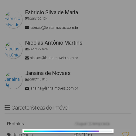
Fabricio Silva de Maria
CRECI
62.134
fabricio@lenitaimoveis.com.br
Nicolas Antônio Martins
CRECI
27.624
nicolas@lenitaimoveis.com.br
Janaina de Novaes
CRECI
15.813
janaina@lenitaimoveis.com.br
Características do Imóvel
Status:
Aluguel de temporada
Referência:
506
(116)