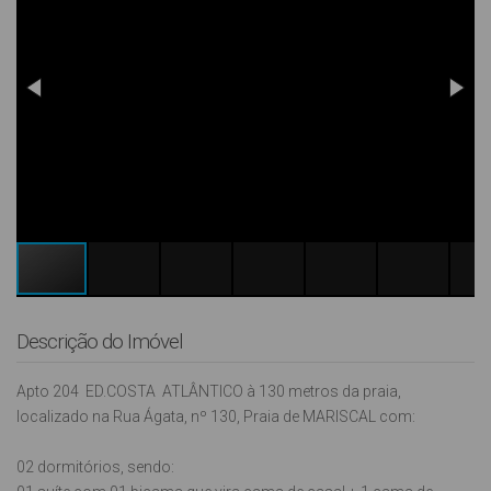
Descrição do Imóvel
Apto 204 ED.COSTA ATLÂNTICO à 130 metros da praia,
localizado na Rua Ágata, nº 130, Praia de MARISCAL com:
02 dormitórios, sendo: