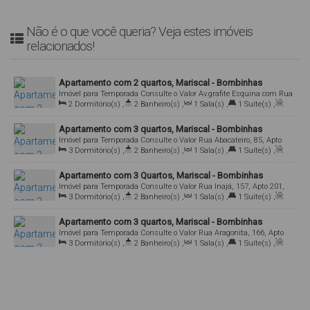
Não é o que você queria? Veja estes imóveis
relacionados!
Apartamento com 2 quartos, Mariscal - Bombinhas
Imóvel para Temporada
Consulte o Valor
Av.grafite Esquina com Rua
2
Dormitório(s)
,
2
Banheiro(s)
,
1
Sala(s)
,
1
Suíte(s)
,
Fenecita, 348, Apto 01, 88215-000, Mariscal, Bombinhas, Santa
Total:
70
.00
m²
,
2
Vaga(s)
Catarina, Brasil
Apartamento com 3 quartos, Mariscal - Bombinhas
Imóvel para Temporada
Consulte o Valor
Rua Abacateiro, 85, Apto
3
Dormitório(s)
,
2
Banheiro(s)
,
1
Sala(s)
,
1
Suíte(s)
,
102, 88215-000, Mariscal, Bombinhas, Santa Catarina, Brasil
Total:
120
.00
m²
,
1
Vaga(s)
Apartamento com 3 Quartos, Mariscal - Bombinhas
Imóvel para Temporada
Consulte o Valor
Rua Inajá, 157, Apto 201,
3
Dormitório(s)
,
2
Banheiro(s)
,
1
Sala(s)
,
1
Suíte(s)
,
88215-000, Mariscal, Bombinhas, Santa Catarina, Brasil
Total:
130
.00
m²
,
2
Vaga(s)
Apartamento com 3 quartos, Mariscal - Bombinhas
Imóvel para Temporada
Consulte o Valor
Rua Aragonita, 166, Apto
3
Dormitório(s)
,
2
Banheiro(s)
,
1
Sala(s)
,
1
Suíte(s)
,
103, 88215-000, Mariscal, Bombinhas, Santa Catarina, Brasil
Total:
130
.00
m²
,
1
Vaga(s)