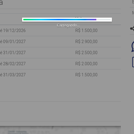
a
s (portão eletrônico),
scanso,
e ferro de passar,
Valor
ponibilidades), oferecida para os clientes como cortesia, NÃO
Carregando...
té 19/12/2026
R$ 1.500,00
té 09/01/2027
R$ 2.900,00
té 31/01/2027
R$ 2.500,00
té 28/02/2027
R$ 2.000,00
entro da capacidade máxima do imóvel, não dispomos de camas
té 31/03/2027
R$ 1.500,00
randas.
 (cadeiras).