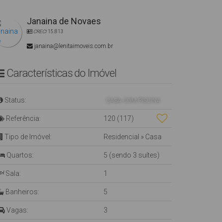
Janaina de Novaes
CRECI
15.813
janaina@lenitaimoveis.com.br
Características do Imóvel
Status:
CASA COM PISCINA
Referência:
120
(117)
Tipo de Imóvel:
Residencial
»
Casa
Quartos:
5 (sendo 3 suítes)
Sala:
1
Banheiros:
5
Vagas:
3