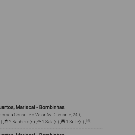
artos, Mariscal - Bombinhas
porada
Consulte o Valor
Av. Diamante, 240,
has, Santa Catarina, Brasil
)
,
2
Banheiro(s)
,
1
Sala(s)
,
1
Suíte(s)
,
2
Vaga(s)