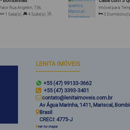
 - Bombinhas
Casa com 3 qu
Valor
Rua Angelim, 736,
Imóvel para Tem
, Brasil
Marfim, 2465, Ma
1
Sala(s)
,
4
Suíte(s)
,
3
Dormitório(s
Total:
150
.00
m²
,
LENITA IMÓVEIS
+55 (47) 99133-3662
+55 (47) 3393-3401
contato@lenitaimoveis.com.br
Av Água Marinha
,
1411
,
Mariscal
,
Bombi
Brasil
CRECI: 4775-J
ver no mapa