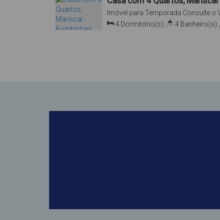
Casa com 4 Quartos, Mariscal
Imóvel para Temporada
Consulte o 
Mariscal, Bombinhas, Santa Catarina
4
Dormitório(s)
,
4
Banheiro(s)
,
Total:
250
.00
m²