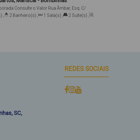
artos, Mariscal - Bombinhas
porada
Consulte o Valor
Rua Âmbar, Esq. C/
riscal, Bombinhas, Santa Catarina, Brasil
)
,
2
Banheiro(s)
,
1
Sala(s)
,
2
Suíte(s)
,
2
Vaga(s)
REDES SOCIAIS
nhas
,
SC
,