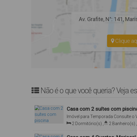
Av. Grafite
,
N°:
141
,
Mari
Clique aq
Não é o que você queria? Veja es
Casa com 2 suítes com piscin
Imóvel para Temporada
Consulte o 
1, Mariscal, Bombinhas, Santa Catari
2
Dormitório(s)
,
2
Banheiro(s)
,
Total:
150
.00
m²
,
2
Vaga(s)