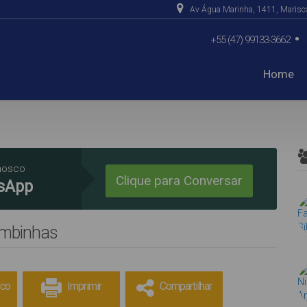
Av Água Marinha
,
1411
,
Marisc
+55 (47) 99133-3662
Home
De R$500.000 Até R$1.0
nosco
Clique para Conversar
sApp
ombinhas
sco
Imprimir
Compartilhar