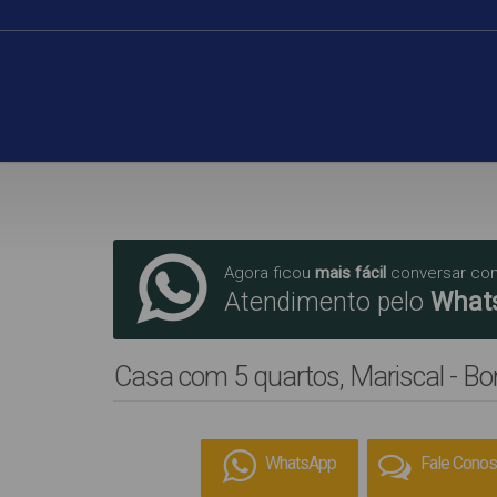
Agora ficou
mais fácil
conversar co
Atendimento pelo
What
Casa com 5 quartos, Mariscal - B
WhatsApp
Fale Cono