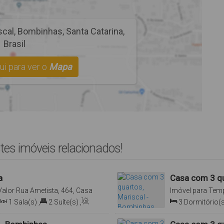
scal
,
Bombinhas
,
Santa Catarina
,
Brasil
ui para ver o
Mapa
tes imóveis relacionados!
a
Casa com 3 qu
Valor
Rua Ametista, 464, Casa
Imóvel para Tem
na, Brasil
Mariscal, Bombin
1
Sala(s)
,
2
Suíte(s)
,
3
Dormitório(s
Total:
120
.00
m²
,