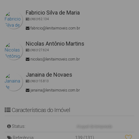
Fabricio Silva de Maria
CRECI
62.134
fabricio@lenitaimoveis.com.br
Nicolas Antônio Martins
CRECI
27.624
nicolas@lenitaimoveis.com.br
Janaina de Novaes
CRECI
15.813
janaina@lenitaimoveis.com.br
Características do Imóvel
Status:
Aluguel de temporada
Referência:
139
(131)