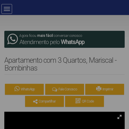
Agora ficou
mais fácil
conversar conosco
Atendimento pelo
WhatsApp
Apartamento com 3 Quartos, Mariscal -
Bombinhas
WhatsApp
Fale Conosco
Imprimir
Compartilhar
QR Code