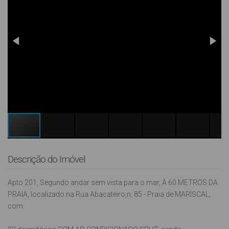
Descrição do Imóvel
Apto 201, Segundo andar sem vista para o mar, À 60 METROS DA
PRAIA, localizado na Rua Abacateiro,n. 85 - Praia de MARISCAL,
com: