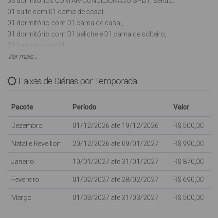
03 dormitórios COM AR-CONDICIONADO SPLIT, sendo:
01 suíte com 01 cama de casal,
01 dormitório com 01 cama de casal,
01 dormitório com 01 beliche e 01 cama de solteiro,
01 banheiro social,
Sala com 01 sofá-cama de solteiro e TV (Antena Parabólica),
Ver mais...
Cozinha com utensílios básicos, microondas e liquidificador,
01 vaga de garagem coberta,
Faixas de Diárias por Temporada
01 churrasqueira na sacada,
Lavanderia com máquina de lavar roupas (automática),
Pacote
Período
Valor
INTERNET WI-FI (sujeito a oscilações e indisponibilidades,
oferecida para os clientes como cortesia, NÃO ESTANDO
Dezembro
01/12/2026 até 19/12/2026
R$ 500,00
INCLUSA NO VALOR DA DIÁRIA),
Natal e Reveillon
20/12/2026 até 09/01/2027
R$ 990,00
Aceita-se Animais de estimação de pequeno porte.
Janeiro
10/01/2027 até 31/01/2027
R$ 870,00
Com capacidade para 08 pessoas, sendo 01 pessoa em um sofá-
cama na sala.
Fevereiro
01/02/2027 até 28/02/2027
R$ 690,00
Março
01/03/2027 até 31/03/2027
R$ 500,00
Crianças de qualquer idade são bem vindas, porém dentro da
capacidade máxima do imóvel, não dispomos de camas extras;