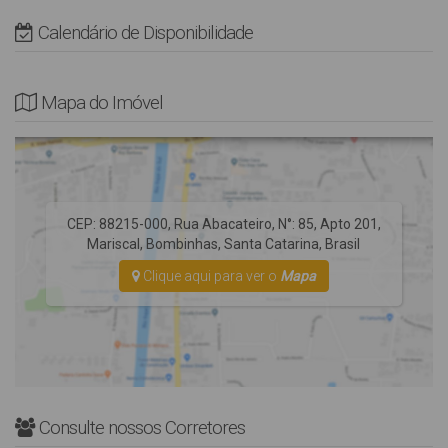
NÃO possui tela de proteção nas sacadas e varandas.
Calendário de Disponibilidade
Não Fornecemos Roupas de Cama e utensílios de Praia (cadeiras
e guarda-sol).
Mapa do Imóvel
* Rua Pavimentada, Edifício sem elevador.
*AVISO* As vagas de garagem são destinadas a veículos de
passeio, se você possui um veículo tipo utilitário, SUV ou
Camionetas consulte com nossa equipe para evitar
CEP: 88215-000
,
Rua Abacateiro
,
N°:
85
,
Apto 201
,
inconvenientes em sua chegada.
Mariscal
,
Bombinhas
,
Santa Catarina
,
Brasil
Clique aqui para ver o
Mapa
Consulte nossos Corretores