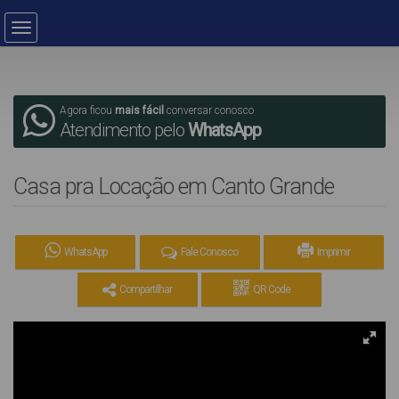
Agora ficou
mais fácil
conversar conosco
Atendimento pelo
WhatsApp
Casa pra Locação em Canto Grande
WhatsApp
Fale Conosco
Imprimir
Compartilhar
QR Code