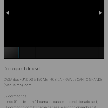
Descrição do Imóvel
CASA dos FUNDOS à 150 METROS DA PRAIA de CANTO GRANDE
(Mar Calmo), com:
02 dormitórios,
sendo 01 suíte com 01 cama de casal e ar-condicionado split,
01 dormitório com 01 cama de casal e ar-condicionado split,