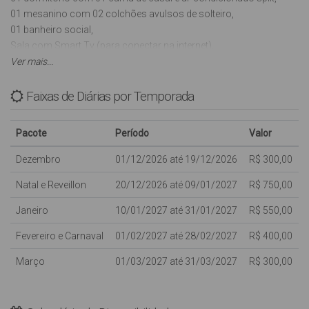
01 mesanino com 02 colchões avulsos de solteiro,
01 banheiro social,
Sala com Smart Tv (para conectar na internet),
Cozinha com utensílios básicos, liquidificador, microondas,
Ver mais...
chaleira elétrica e sanduicheira,
Estacionamento no pátio para 01 veículo,
Faixas de Diárias por Temporada
02 churrasqueiras,
Lavanderia com tanque,
Pacote
Período
Valor
INTERNET WI-FI (sujeito a oscilações e indisponibilidades,
oferecida para os clientes como cortesia, NÃO ESTANDO
Dezembro
01/12/2026 até 19/12/2026
R$ 300,00
INCLUSA NO VALOR DA DIÁRIA)
Natal e Reveillon
20/12/2026 até 09/01/2027
R$ 750,00
Não aceitamos animal de estimação.
Janeiro
10/01/2027 até 31/01/2027
R$ 550,00
Com capacidade para: 06 pessoas, sendo 02 pessoas em
colchões avulsos de solteiro.
Fevereiro e Carnaval
01/02/2027 até 28/02/2027
R$ 400,00
Março
01/03/2027 até 31/03/2027
R$ 300,00
OBS: PÁTIO COMPARTILHADO, temos mais uma casa pra locação
na Frente (mesmo terreno).
Em caso de falta de água será acionada a ponteira (poço semi-