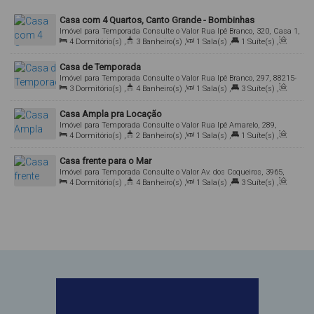
Casa com 4 Quartos, Canto Grande - Bombinhas
Imóvel para Temporada
Consulte o Valor
Rua Ipê Branco, 320, Casa 1,
4
Dormitório(s)
,
3
Banheiro(s)
,
1
Sala(s)
,
1
Suíte(s)
,
Canto Grande, Bombinhas, Santa Catarina, Brasil
Total:
150
.00
m²
,
1
Vaga(s)
Casa de Temporada
Imóvel para Temporada
Consulte o Valor
Rua Ipê Branco, 297, 88215-
3
Dormitório(s)
,
4
Banheiro(s)
,
1
Sala(s)
,
3
Suíte(s)
,
000, Canto Grande, Bombinhas, Santa Catarina, Brasil
Total:
120
.00
m²
,
2
Vaga(s)
Casa Ampla pra Locação
Imóvel para Temporada
Consulte o Valor
Rua Ipê Amarelo, 289,
4
Dormitório(s)
,
2
Banheiro(s)
,
1
Sala(s)
,
1
Suíte(s)
,
88215-000, Canto Grande, Bombinhas, Santa Catarina, Brasil
Total:
180
.00
m²
,
3
Vaga(s)
,
250m
Distância do Mar
Casa frente para o Mar
Imóvel para Temporada
Consulte o Valor
Av. dos Coqueiros, 3965,
4
Dormitório(s)
,
4
Banheiro(s)
,
1
Sala(s)
,
3
Suíte(s)
,
88215-000, Canto Grande, Bombinhas, Santa Catarina, Brasil
Total:
200
.00
m²
,
2
Vaga(s)