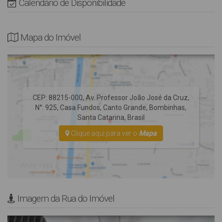
Calendário de Disponibilidade
artesiano) água com coloração amarelada.
Crianças de qualquer idade são bem vindas, porém dentro da
Mapa do Imóvel
capacidade máxima do imóvel, não dispomos de camas extras;
NÃO possui tela de proteção nas sacadas e varandas.
Não Fornecemos Roupas de Cama e utensílios de Praia (cadeiras
e guarda-sol).
Rua Pavimentada.
CEP: 88215-000
,
Av. Professor João José da Cruz
,
N°:
925
,
Casa Fundos
,
Canto Grande
,
Bombinhas
,
Santa Catarina
,
Brasil
Clique aqui para ver o
Mapa
Imagem da Rua do Imóvel