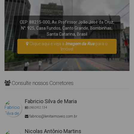
CEP: 88215-000
,
Av. Professor João José da Cruz
,
N°:
925
,
Casa Fundos
,
Canto Grande
,
Bombinhas
,
Santa Catarina
,
Brasil
Clique aqui e veja a
Imagem da Rua
para o
Imóvel
Consulte nossos Corretores
Fabricio Silva de Maria
CRECI
62.134
fabricio@lenitaimoveis.com.br
Nicolas Antônio Martins