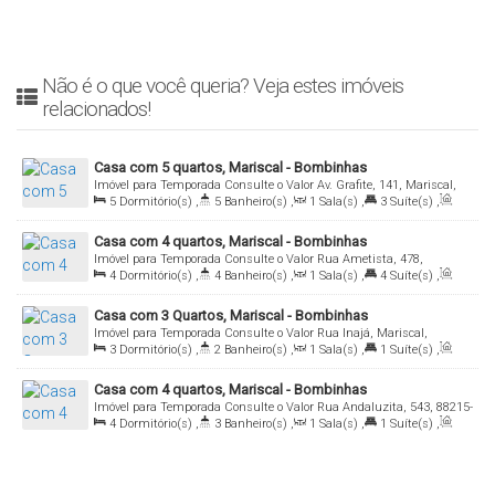
Não é o que você queria? Veja estes imóveis
relacionados!
Casa com 5 quartos, Mariscal - Bombinhas
Imóvel para Temporada
Consulte o Valor
Av. Grafite, 141, Mariscal,
5
Dormitório(s)
,
5
Banheiro(s)
,
1
Sala(s)
,
3
Suíte(s)
,
Bombinhas, Santa Catarina, Brasil
Total:
160
.00
m²
,
3
Vaga(s)
Casa com 4 quartos, Mariscal - Bombinhas
Imóvel para Temporada
Consulte o Valor
Rua Ametista, 478,
4
Dormitório(s)
,
4
Banheiro(s)
,
1
Sala(s)
,
4
Suíte(s)
,
Mariscal, Bombinhas, Santa Catarina, Brasil
Total:
150
.00
m²
,
4
Vaga(s)
Casa com 3 Quartos, Mariscal - Bombinhas
Imóvel para Temporada
Consulte o Valor
Rua Inajá, Mariscal,
3
Dormitório(s)
,
2
Banheiro(s)
,
1
Sala(s)
,
1
Suíte(s)
,
Bombinhas, Santa Catarina, Brasil
Total:
150
.00
m²
,
3
Vaga(s)
Casa com 4 quartos, Mariscal - Bombinhas
Imóvel para Temporada
Consulte o Valor
Rua Andaluzita, 543, 88215-
4
Dormitório(s)
,
3
Banheiro(s)
,
1
Sala(s)
,
1
Suíte(s)
,
000, Mariscal, Bombinhas, Santa Catarina, Brasil
Total:
180
.00
m²
,
4
Vaga(s)