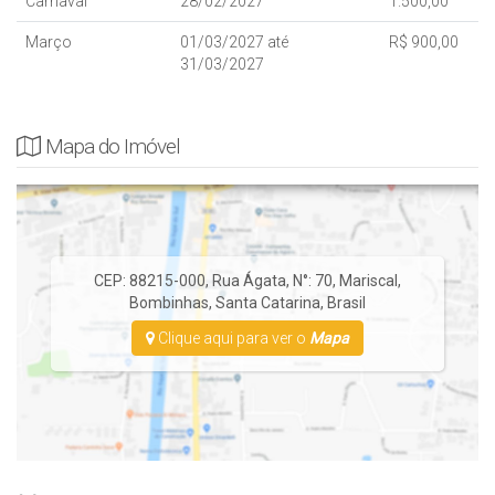
Carnaval
28/02/2027
1.500,00
capacidade máxima do imóvel, não dispomos de camas extras;
NÃO possui tela de proteção nas sacadas e varandas.
Março
01/03/2027 até
R$ 900,00
31/03/2027
Não Fornecemos Roupas de Cama e utensílios de Praia (cadeiras
e guarda-sol).
Mapa do Imóvel
* Rua Pavimentada.
CEP: 88215-000
,
Rua Ágata
,
N°:
70
,
Mariscal
,
Bombinhas
,
Santa Catarina
,
Brasil
Clique aqui para ver o
Mapa