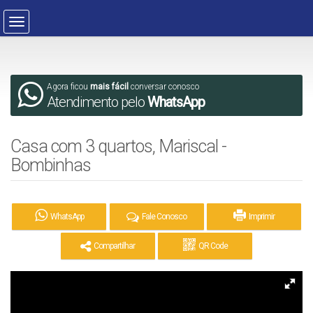
Agora ficou
mais fácil
conversar conosco
Atendimento pelo
WhatsApp
Casa com 3 quartos, Mariscal -
Bombinhas
WhatsApp
Fale Conosco
Imprimir
Compartilhar
QR Code