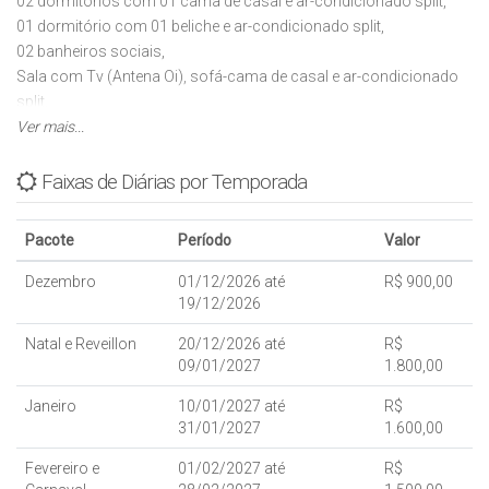
02 dormitórios com 01 cama de casal e ar-condicionado split,
01 dormitório com 01 beliche e ar-condicionado split,
02 banheiros sociais,
Sala com Tv (Antena Oi), sofá-cama de casal e ar-condicionado
split,
Cozinha com utensílios básicos, microondas, liquidificador,
Ver mais...
espremedor de laranjas, freezer pequeno, batedeira e forno
elétrico,
Faixas de Diárias por Temporada
Estacionamento dentro do pátio sem cobertura para 02 veículos,
01 churrasqueira na Cozinha,
Pacote
Período
Valor
Lavanderia com máquina de lavar roupas (automática) e ferro de
passar,
Dezembro
01/12/2026 até
R$ 900,00
Alarme Monitorado,
19/12/2026
Mesa de Sinuca,
Natal e Reveillon
20/12/2026 até
R$
Aceita-se Animais de estimação de pequeno porte.
09/01/2027
1.800,00
Com capacidade para: 08 pessoas, sendo 02 pessoas no sofá-
Janeiro
10/01/2027 até
R$
cama na sala.
31/01/2027
1.600,00
Fevereiro e
01/02/2027 até
R$
Crianças de qualquer idade são bem vindas, porém dentro da