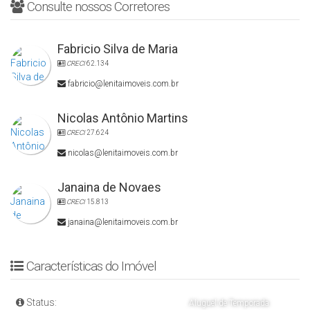
Consulte nossos Corretores
Fabricio Silva de Maria
CRECI
62.134
fabricio@lenitaimoveis.com.br
Nicolas Antônio Martins
CRECI
27.624
nicolas@lenitaimoveis.com.br
Janaina de Novaes
CRECI
15.813
janaina@lenitaimoveis.com.br
Características do Imóvel
Status:
Aluguel de Temporada