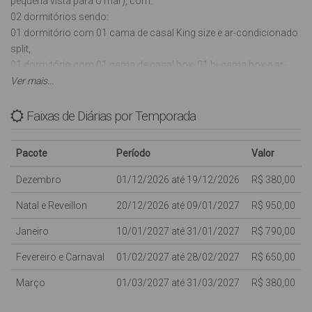
pequena vista para o mar), com:
02 dormitórios sendo:
01 dormitório com 01 cama de casal King size e ar-condicionado
split,
01 dormitório com 01 cama de casal box, 01 bi-cama box e ar-
condicionado split,
Ver mais...
01 banheiro social,
01 banheiro externo,
Faixas de Diárias por Temporada
Sala com Smart Tv Led 43 polegadas (Antena Parabólica),
Cozinha com utensílios básicos, microondas, forno elétrico,
Pacote
Período
Valor
cafeteira, sanduicheira, chaleira elétrica e liquidificador,
01 vaga de garagem coberta,
Dezembro
01/12/2026 até 19/12/2026
R$ 380,00
01 Churrasqueira na sacada com vista para o mar,
Natal e Reveillon
20/12/2026 até 09/01/2027
R$ 950,00
Amplo Terraço,
Lavanderia com máquina de lavar roupas,
Janeiro
10/01/2027 até 31/01/2027
R$ 790,00
INTERNET WI-FI (sujeito a oscilações e indisponibilidades,
oferecida para os clientes como cortesia, NÃO ESTANDO
Fevereiro e Carnaval
01/02/2027 até 28/02/2027
R$ 650,00
INCLUSA NO VALOR DA DIÁRIA),
Março
01/03/2027 até 31/03/2027
R$ 380,00
Aceita-se Animais de estimação de pequeno porte.