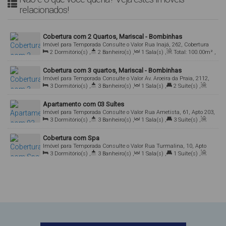
relacionados!
Cobertura com 2 Quartos, Mariscal - Bombinhas
Imóvel para Temporada
Consulte o Valor
Rua Inajá, 262, Cobertura
2
Dormitório(s)
,
2
Banheiro(s)
,
1
Sala(s)
,
Total:
100
.00
m²
,
203, 88215-000, Mariscal, Bombinhas, Santa Catarina, Brasil
1
Vaga(s)
Cobertura com 3 quartos, Mariscal - Bombinhas
Imóvel para Temporada
Consulte o Valor
Av. Aroeira da Praia, 2112,
3
Dormitório(s)
,
3
Banheiro(s)
,
1
Sala(s)
,
2
Suíte(s)
,
Cobertura 302, 88215-000, Mariscal, Bombinhas, Santa Catarina,
Total:
180
.00
m²
,
2
Vaga(s)
Brasil
Apartamento com 03 Suítes
Imóvel para Temporada
Consulte o Valor
Rua Ametista, 61, Apto 203,
3
Dormitório(s)
,
3
Banheiro(s)
,
1
Sala(s)
,
3
Suíte(s)
,
88215-000, Mariscal, Bombinhas, Santa Catarina, Brasil
Total:
150
.00
~ 180
.00
m²
,
2
Vaga(s)
Cobertura com Spa
Imóvel para Temporada
Consulte o Valor
Rua Turmalina, 10, Apto
3
Dormitório(s)
,
3
Banheiro(s)
,
1
Sala(s)
,
1
Suíte(s)
,
201, 88215-000, Mariscal, Bombinhas, Santa Catarina, Brasil
Total:
185
.00
m²
,
2
Vaga(s)
,
220m
Distância do Mar