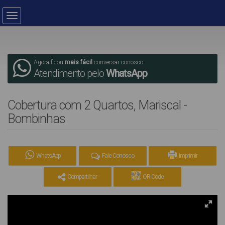
Agora ficou
mais fácil
conversar conosco
Atendimento pelo
WhatsApp
Cobertura com 2 Quartos, Mariscal -
Bombinhas
WhatsApp
Fale Conosco
Imprimir
Compartilhar
QR Code