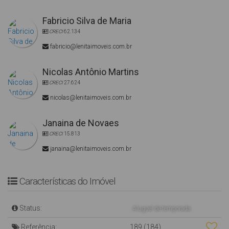
Fabricio Silva de Maria
CRECI
62.134
fabricio@lenitaimoveis.com.br
Nicolas Antônio Martins
CRECI
27.624
nicolas@lenitaimoveis.com.br
Janaina de Novaes
CRECI
15.813
janaina@lenitaimoveis.com.br
Características do Imóvel
Status:
Aluguel de temporada
Referência:
189
(184)