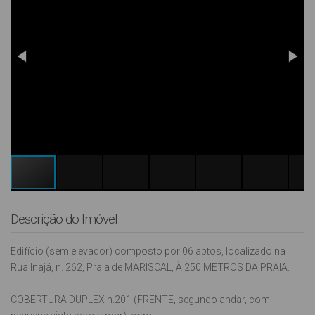
Descrição do Imóvel
Edifício (sem elevador) composto por 06 aptos, localizado na
Rua Inajá, n. 262, Praia de MARISCAL, À 250 METROS DA PRAIA.
COBERTURA DUPLEX n.201 (FRENTE, segundo andar, com