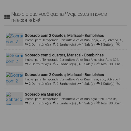
Não é o que você queria? Veja estes imóveis
relacionados!
Sobrado com 2 Quartos, Mariscal - Bombinhas
Imóvel para Temporada
Consulte o Valor
Rua Inajá, 236, Sobrado 02,
2
Dormitório(s)
,
2
Banheiro(s)
,
1
Sala(s)
,
1
Suíte(s)
,
88215-000, Mariscal, Bombinhas, Santa Catarina, Brasil
Total:
80
.00
m²
,
1
Vaga(s)
Sobrado com 2 quartos, Mariscal - Bombinhas
Imóvel para Temporada
Consulte o Valor
Rua Amoreira, Apto 304,
2
Dormitório(s)
,
2
Banheiro(s)
,
1
Sala(s)
,
Total:
80
.00
m²
,
88215-000, Mariscal, Bombinhas, Santa Catarina, Brasil
1
Vaga(s)
Sobrado com 2 Quartos, Mariscal - Bombinhas
Imóvel para Temporada
Consulte o Valor
Rua Inajá, 236, Sobrado 1,
2
Dormitório(s)
,
2
Banheiro(s)
,
1
Sala(s)
,
1
Suíte(s)
,
88215-000, Mariscal, Bombinhas, Santa Catarina, Brasil
Total:
80
.00
m²
,
1
Vaga(s)
Sobrado em Mariscal
Imóvel para Temporada
Consulte o Valor
Rua Açai, 220, Apto 06,
2
Dormitório(s)
,
2
Banheiro(s)
,
1
Sala(s)
,
Total:
80
.00
m²
,
88215-000, Mariscal, Bombinhas, Santa Catarina, Brasil
1
Vaga(s)
,
220m
Distância do Mar