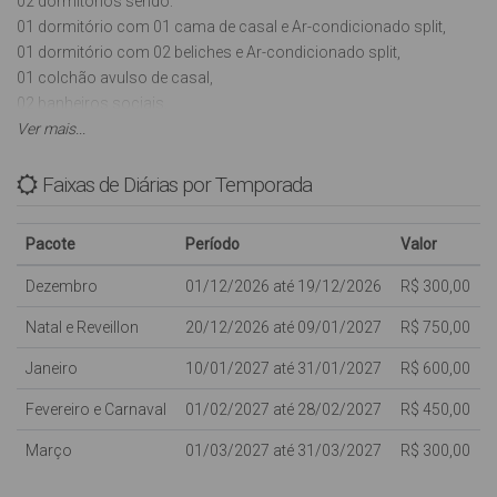
02 dormitórios sendo:
01 dormitório com 01 cama de casal e Ar-condicionado split,
01 dormitório com 02 beliches e Ar-condicionado split,
01 colchão avulso de casal,
02 banheiros sociais,
Sacada,
Ver mais...
Sala com Tv (Antena digital),
Cozinha com utensílios básicos, microondas, forno elétrico e
Faixas de Diárias por Temporada
liquidificador,
Estacionamento rotativo no pátio sem cobertura para 01 carro,
Pacote
Período
Valor
01 churrasqueira na cozinha,
INTERNET WI-FI (sujeito a oscilações e indisponibilidades,
Dezembro
01/12/2026 até 19/12/2026
R$ 300,00
oferecida para os clientes como cortesia, NÃO ESTANDO
Natal e Reveillon
20/12/2026 até 09/01/2027
R$ 750,00
INCLUSA NO VALOR DA DIÁRIA),
Aceita-se Animais de estimação de pequeno porte.
Janeiro
10/01/2027 até 31/01/2027
R$ 600,00
Com capacidade para: 08 pessoas, sendo 02 pessoas em
Fevereiro e Carnaval
01/02/2027 até 28/02/2027
R$ 450,00
colchão avulso de casal.
Março
01/03/2027 até 31/03/2027
R$ 300,00
Crianças de qualquer idade são bem vindas, porém dentro da