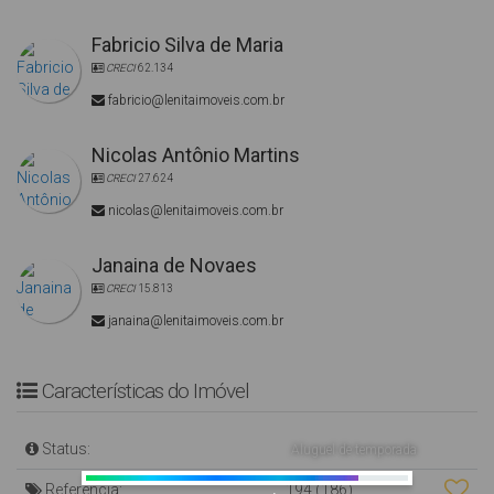
Fabricio Silva de Maria
CRECI
62.134
fabricio@lenitaimoveis.com.br
Nicolas Antônio Martins
CRECI
27.624
nicolas@lenitaimoveis.com.br
Janaina de Novaes
CRECI
15.813
janaina@lenitaimoveis.com.br
Características do Imóvel
Status:
Aluguel de temporada
Referência:
194
(186)