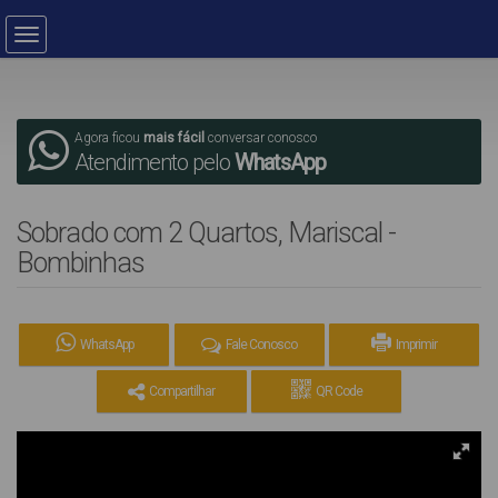
Agora ficou
mais fácil
conversar conosco
Atendimento pelo
WhatsApp
Sobrado com 2 Quartos, Mariscal -
Bombinhas
WhatsApp
Fale Conosco
Imprimir
Compartilhar
QR Code