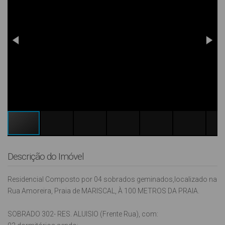
Descrição do Imóvel
Residencial Composto por 04 sobrados geminados,localizado na
Rua Amoreira, Praia de MARISCAL, À 100 METROS DA PRAIA.
SOBRADO 302- RES. ALUISIO (Frente Rua), com: