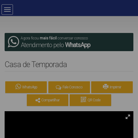
Agora ficou
mais fácil
conversar conosco
Atendimento pelo
WhatsApp
Casa de Temporada
WhatsApp
Fale Conosco
Imprimir
Compartilhar
QR Code