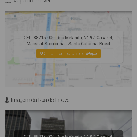
Mapa do Imóvel
.
Não Fornecemos Roupas de Cama e utensílios de Praia (cadeiras
e guarda-sol).
* Rua Pavimentada
CEP: 88215-000
,
Rua Melanita
,
N°:
97
,
Casa 04
,
Mariscal
,
Bombinhas
,
Santa Catarina
,
Brasil
Clique aqui para ver o
Mapa
Imagem da Rua do Imóvel