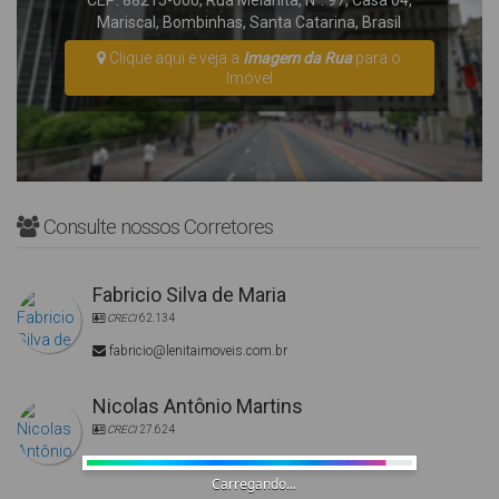
CEP: 88215-000
,
Rua Melanita
,
N°:
97
,
Casa 04
,
Mariscal
,
Bombinhas
,
Santa Catarina
,
Brasil
Clique aqui e veja a
Imagem da Rua
para o
Imóvel
Consulte nossos Corretores
Fabricio Silva de Maria
CRECI
62.134
fabricio@lenitaimoveis.com.br
Nicolas Antônio Martins
CRECI
27.624
nicolas@lenitaimoveis.com.br
Carregando...