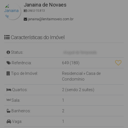
Janaina de Novaes
CRECI
15.813
janaina@lenitaimoveis.com.br
Características do Imóvel
Status:
Aluguel de Temporada
Referência:
649
(189)
Tipo de Imóvel:
Residencial
»
Casa de
Condomínio
Quartos:
2 (sendo 2 suítes)
Sala:
1
Banheiros:
2
Vaga:
1