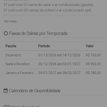
01 suíte com 01 cama de casal e ar-condicionado (gaveta),
01 suíte com 02 camas de solteiro e ar-condicionado split,
01 colchão avulso de casal e 01 colchão avulso de solteiro,
01 lavabo,
Ver mais...
Sala com Tv (Antena parabólica) e 01 ventilador portátil,
Cozinha com utensílios básicos, microondas, liquidificador, forno
Faixas de Diárias por Temporada
elétrico e CHURRASQUEIRA,
01 vaga de garagem sem cobertura,
Pacote
Período
Valor
Lavanderia com máquina de lavar roupas (automática),
INTERNET WI-FI (sujeito a oscilações e indisponibilidades,
Dezembro
01/12/2026 até 19/12/2026
R$ 750,00
oferecida para os clientes como cortesia, NÃO ESTANDO
Natal e Reveillon
20/12/2026 até 03/01/2027
R$ 950,00
INCLUSA NO VALOR DA DIÁRIA),
Não aceitamos animais de estimação neste imóvel.
Janeiro e Fevereiro
04/01/2027 até 28/02/2027
R$ 780,00
Com capacidade para: 07 pessoas.
Calendário de Disponibilidade
Crianças de qualquer idade são bem vindas, porém dentro da
capacidade máxima do imóvel, não dispomos de camas extras;
NÃO possui tela de proteção nas sacadas e varandas