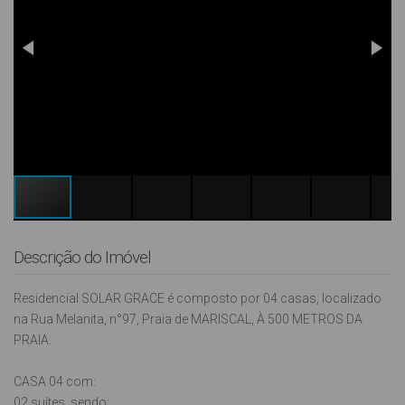
Descrição do Imóvel
Residencial SOLAR GRACE é composto por 04 casas, localizado
na Rua Melanita, n°97, Praia de MARISCAL, À 500 METROS DA
PRAIA.
CASA 04 com:
02 suítes, sendo: