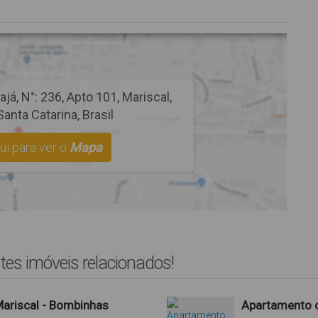
ajá
,
N°:
236
,
Apto 101
,
Mariscal
,
Santa Catarina
,
Brasil
ui para ver o
Mapa
tes imóveis relacionados!
ariscal - Bombinhas
Apartamento 