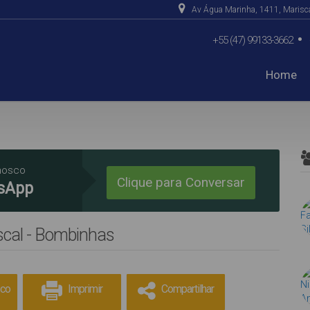
Av Água Marinha
,
1411
,
Marisc
+55 (47) 99133-3662
Home
De R$500.000 Até R$1.0
nosco
Clique para Conversar
sApp
scal - Bombinhas
sco
Imprimir
Compartilhar