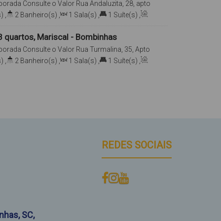
porada
Consulte o Valor
Rua Andaluzita, 28, apto
Mariscal, Bombinhas, Santa Catarina, Brasil
)
,
2
Banheiro(s)
,
1
Sala(s)
,
1
Suíte(s)
,
1
Vaga(s)
,
100m
Distância do Mar
 quartos, Mariscal - Bombinhas
porada
Consulte o Valor
Rua Turmalina, 35, Apto
Mariscal, Bombinhas, Santa Catarina, Brasil
)
,
2
Banheiro(s)
,
1
Sala(s)
,
1
Suíte(s)
,
1
Vaga(s)
,
200m
Distância do Mar
REDES SOCIAIS
nhas
,
SC
,