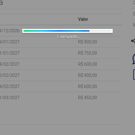
a
ades, oferecida para os clientes como cortesia, NÃO ESTANDO
Valor
19/12/2026
R$ 450,00
Carregando...
09/01/2027
R$ 900,00
31/01/2027
R$ 750,00
04/02/2027
R$ 600,00
entro da capacidade máxima do imóvel, não dispomos de camas
randas
10/02/2027
R$ 900,00
(cadeiras e guarda-sol).
28/02/2027
R$ 600,00
31/03/2027
R$ 450,00
 de passeio, se você possui um veículo tipo utilitário, SUV ou
convenientes em sua chegada.