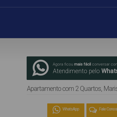
Agora ficou
mais fácil
conversar co
Atendimento pelo
What
Apartamento com 2 Quartos, Mari
WhatsApp
Fale Cono