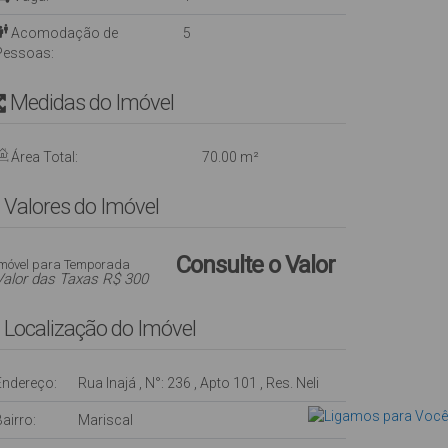
Acomodação de
5
Pessoas:
Medidas do Imóvel
Área Total:
70
.00
m²
Valores do Imóvel
Consulte o Valor
Imóvel para Temporada
Valor das Taxas R$ 300
Localização do Imóvel
Endereço:
Rua Inajá
,
N°:
236
,
Apto 101
,
Res. Neli
airro:
Mariscal