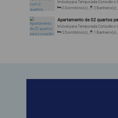
Imóvel para Temporada
Consulte o 
Rua Fenecita, 348, Apto 01, 88215-0
2
Dormitório(s)
,
2
Banheiro(s)
,
Catarina, Brasil
Total:
70
.00
m²
,
2
Vaga(s)
Apartamento de 02 quartos p
Imóvel para Temporada
Consulte o 
88215-000, Mariscal, Bombinhas, San
2
Dormitório(s)
,
1
Banheiro(s)
,
Sala(s)
,
Total:
60
.00
m²
,
1
Vaga