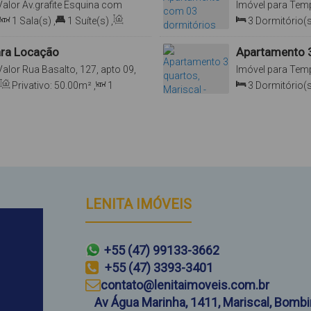
Valor
Av.grafite Esquina com
Imóvel para Tem
00, Mariscal, Bombinhas, Santa
201, 88215-000, 
1
Sala(s)
,
1
Suíte(s)
,
3
Dormitório(s
Total:
130
.00
m²
,
ara Locação
Apartamento 3
Valor
Rua Basalto, 127, apto 09,
Imóvel para Tem
ta Catarina, Brasil
302, 88215-000, 
Privativo:
50
.00
m²
,
1
3
Dormitório(s
(s)
,
100m
Distância do Mar
Total:
120
.00
m²
,
LENITA IMÓVEIS
+55 (47) 99133-3662
+55 (47) 3393-3401
contato@lenitaimoveis.com.br
Av Água Marinha
,
1411
,
Mariscal
,
Bombi