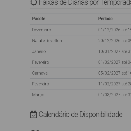
Faixas de Diárias por Temporad
01 vaga de garagem coberta com portão eletrônico,
INTERNET WI-FI (sujeito a oscilações e indisponibilid
INCLUSA NO VALOR DA DIÁRIA),
Pacote
Período
01 máquina de lavar roupas,
Não aceitamos animais de estimação.
Dezembro
01/12/2026 até 
Natal e Reveillon
20/12/2026 até 
Com capacidade para 05 pessoas.
Janeiro
10/01/2027 até 
Fevereiro
01/02/2027 até 
Crianças de qualquer idade são bem vindas, porém d
extras; NÃO possui tela de proteção nas sacadas e va
Carnaval
05/02/2027 até 
.
Não Fornecemos Roupas de Cama e utensílios de Praia 
Fevereiro
11/02/2027 até 
Março
01/03/2027 até 
* Rua Pavimentada, Edifício sem Elevador.
*AVISO* As vagas de garagem são destinadas a veículos
Calendário de Disponibilidade
Camionetas consulte com nossa equipe para evitar in