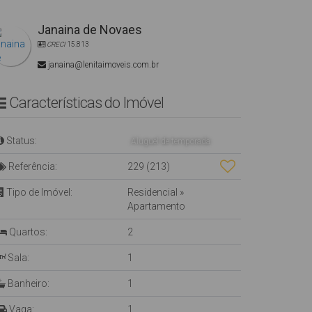
Janaina de Novaes
CRECI
15.813
janaina@lenitaimoveis.com.br
Características do Imóvel
Status:
Aluguel de temporada
Referência:
229
(213)
Tipo de Imóvel:
Residencial
»
Apartamento
Quartos:
2
Sala:
1
Banheiro:
1
Vaga:
1