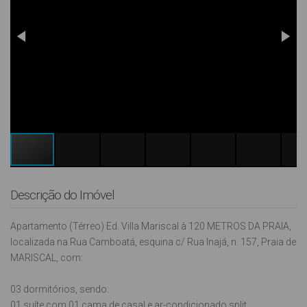
Descrição do Imóvel
Apartamento (Térreo) Ed. Villa Mariscal à 120 METROS DA PRAIA,
localizada na Rua Camboatá, esquina c/ Rua Inajá, n. 157, Praia de
MARISCAL, com:
03 dormitórios, sendo:
01 suíte com 01 cama de casal e ar-condicionado split,