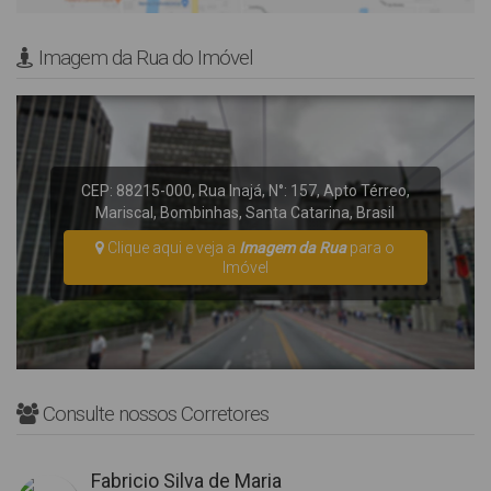
Imagem da Rua do Imóvel
CEP: 88215-000
,
Rua Inajá
,
N°:
157
,
Apto Térreo
,
Mariscal
,
Bombinhas
,
Santa Catarina
,
Brasil
Clique aqui e veja a
Imagem da Rua
para o
Imóvel
Consulte nossos Corretores
Fabricio Silva de Maria