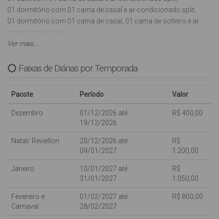
01 dormitório com 01 cama de casal e ar-condicionado split,
01 dormitório com 01 cama de casal, 01 cama de solteiro e ar
condicionado split,
01 banheiro social,
Ver mais...
Sala com Tv (Antena Digital),
Cozinha totalmente equipada com utensílios, liquidificador e
Faixas de Diárias por Temporada
microondas,
Churrasqueira,
Pacote
Período
Valor
Lavanderia com máquina de lavar roupas,
02 vagas de garagem (estilo gaveta),
Dezembro
01/12/2026 até
R$ 400,00
INTERNET WI-FI (sujeito a oscilações e indisponibilidades,
19/12/2026
oferecida para os clientes como cortesia, NÃO ESTANDO
Natal/ Reveillon
20/12/2026 até
R$
INCLUSA NO VALOR DA DIÁRIA),
09/01/2027
1.200,00
Não aceitamos animais de estimação.
Janeiro
10/01/2027 até
R$
Com capacidade para 07 pessoas.
31/01/2027
1.050,00
Fevereiro e
01/02/2027 até
R$ 800,00
Crianças de qualquer idade são bem vindas, porém dentro da
Carnaval
28/02/2027
capacidade máxima do imóvel, não dispomos de camas extras;