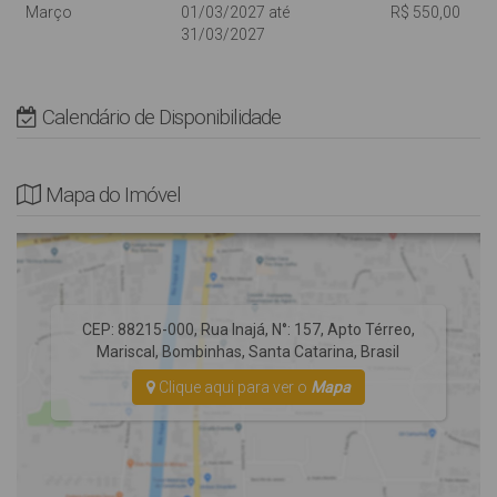
NÃO possui tela de proteção nas sacadas e varandas.
Março
01/03/2027 até
R$ 550,00
31/03/2027
* Rua Pavimentada.
*Edifício sem elevador.
Calendário de Disponibilidade
*AVISO* As vagas de garagem são destinadas a veículos de
passeio, se você possui um veículo tipo utilitário, SUV ou
Camionetas consulte com nossa equipe para evitar
Mapa do Imóvel
inconvenientes em sua chegada.
CEP: 88215-000
,
Rua Inajá
,
N°:
157
,
Apto Térreo
,
Mariscal
,
Bombinhas
,
Santa Catarina
,
Brasil
Clique aqui para ver o
Mapa