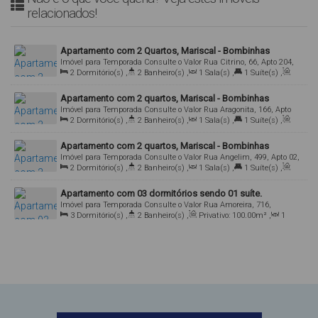
relacionados!
Apartamento com 2 Quartos, Mariscal - Bombinhas
Imóvel para Temporada
Consulte o Valor
Rua Citrino, 66, Apto 204,
2
Dormitório(s)
,
2
Banheiro(s)
,
1
Sala(s)
,
1
Suíte(s)
,
88215-000, Mariscal, Bombinhas, Santa Catarina, Brasil
Total:
120
.00
m²
,
1
Vaga(s)
,
160m
Distância do Mar
Apartamento com 2 quartos, Mariscal - Bombinhas
Imóvel para Temporada
Consulte o Valor
Rua Aragonita, 166, Apto
2
Dormitório(s)
,
2
Banheiro(s)
,
1
Sala(s)
,
1
Suíte(s)
,
301, 88215-000, Mariscal, Bombinhas, Santa Catarina, Brasil
Total:
70
.00
m²
,
1
Vaga(s)
Apartamento com 2 quartos, Mariscal - Bombinhas
Imóvel para Temporada
Consulte o Valor
Rua Angelim, 499, Apto 02,
2
Dormitório(s)
,
2
Banheiro(s)
,
1
Sala(s)
,
1
Suíte(s)
,
88215-000, Mariscal, Bombinhas, Santa Catarina, Brasil
Total:
80
.00
m²
,
1
Vaga(s)
Apartamento com 03 dormitórios sendo 01 suíte.
Imóvel para Temporada
Consulte o Valor
Rua Amoreira, 716,
3
Dormitório(s)
,
2
Banheiro(s)
,
Privativo:
100
.00
m²
,
1
Apartamento 201, 88215-000, Mariscal, Bombinhas, Santa Catarina,
Sala(s)
,
1
Suíte(s)
,
2
Vaga(s)
Brasil