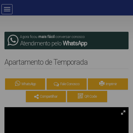
Agora ficou
mais fácil
conversar conosco
Atendimento pelo
WhatsApp
Apartamento de Temporada
WhatsApp
Fale Conosco
Imprimir
Compartilhar
QR Code