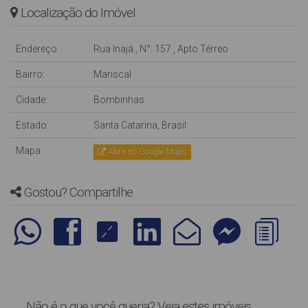
Localização do Imóvel
Endereço:
Rua Inajá
,
N°:
157
,
Apto Térreo
Bairro:
Mariscal
Cidade:
Bombinhas
Estado:
Santa Catarina, Brasil
Mapa:
Abrir no Google Maps
Gostou? Compartilhe
Não é o que você queria? Veja estes imóveis