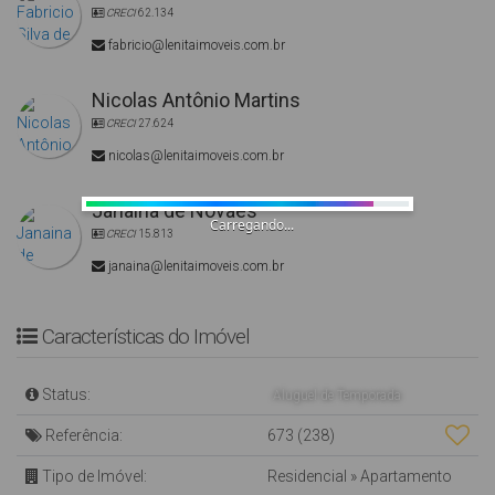
CRECI
62.134
fabricio@lenitaimoveis.com.br
Nicolas Antônio Martins
CRECI
27.624
nicolas@lenitaimoveis.com.br
Janaina de Novaes
Carregando...
CRECI
15.813
janaina@lenitaimoveis.com.br
Características do Imóvel
Status:
Aluguel de Temporada
Referência:
673
(238)
Tipo de Imóvel:
Residencial
»
Apartamento