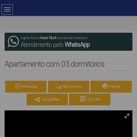
Agora ficou
mais fácil
conversar conosco
Atendimento pelo
WhatsApp
Apartamento com 03 dormitórios
WhatsApp
Fale Conosco
Imprimir
Compartilhar
QR Code