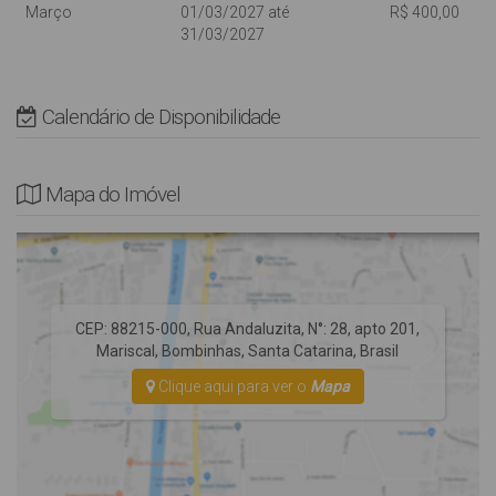
Março
01/03/2027 até
R$ 400,00
31/03/2027
* Rua Pavimentada, Edifício com Elevador.
*AVISO* As vagas de garagem são destinadas a veículos de
passeio, se você possui um veículo tipo utilitário, SUV ou
Camionetas consulte com nossa equipe para evitar
Calendário de Disponibilidade
inconvenientes em sua chegada.
Mapa do Imóvel
CEP: 88215-000
,
Rua Andaluzita
,
N°:
28
,
apto 201
,
Mariscal
,
Bombinhas
,
Santa Catarina
,
Brasil
Clique aqui para ver o
Mapa