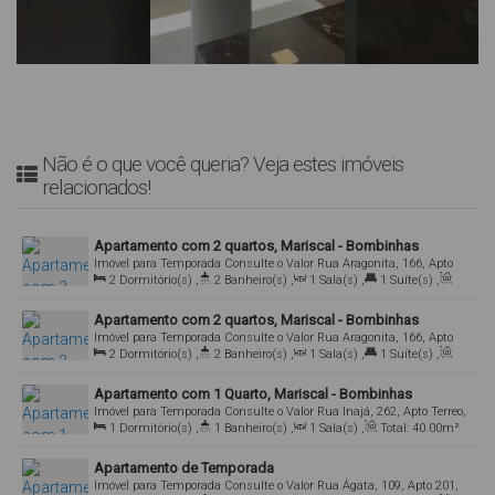
Não é o que você queria? Veja estes imóveis
relacionados!
Apartamento com 2 quartos, Mariscal - Bombinhas
Imóvel para Temporada
Consulte o Valor
Rua Aragonita, 166, Apto
2
Dormitório(s)
,
2
Banheiro(s)
,
1
Sala(s)
,
1
Suíte(s)
,
101, 88215-000, Mariscal, Bombinhas, Santa Catarina, Brasil
Total:
70
.00
m²
,
1
Vaga(s)
Apartamento com 2 quartos, Mariscal - Bombinhas
Imóvel para Temporada
Consulte o Valor
Rua Aragonita, 166, Apto
2
Dormitório(s)
,
2
Banheiro(s)
,
1
Sala(s)
,
1
Suíte(s)
,
102, 88215-000, Mariscal, Bombinhas, Santa Catarina, Brasil
Total:
70
.00
m²
,
1
Vaga(s)
Apartamento com 1 Quarto, Mariscal - Bombinhas
Imóvel para Temporada
Consulte o Valor
Rua Inajá, 262, Apto Terreo,
1
Dormitório(s)
,
1
Banheiro(s)
,
1
Sala(s)
,
Total:
40
.00
m²
88215-000, Mariscal, Bombinhas, Santa Catarina, Brasil
Apartamento de Temporada
Imóvel para Temporada
Consulte o Valor
Rua Ágata, 109, Apto 201,