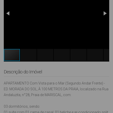
Descrição do Imóvel
APARTAMENTO Com Vista para o Mar (Segundo Andar Frente) -
ED. MORADA DO SOL, À 100 METROS DA PRAIA, localizado na Rua
Andaluzita, n°28, Praia de MARISCAL, com:
03 dormitórios, sendo:
01 suíte com 01 cama de casal, 01 beliche e ar-condicionado split,