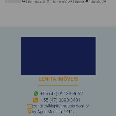
2
Dormitório(s)
,
1
Banheiro(s)
,
1
Sala(s)
,
1
Suíte(s)
,
88215-000, Mariscal, Bombinhas, Santa Catarina, Brasil
Total:
60
.00
m²
,
1
Vaga(s)
LENITA IMÓVEIS
+55 (47) 99133-3662
+55 (47) 3393-3401
contato@lenitaimoveis.com.br
Av Água Marinha
,
1411
,