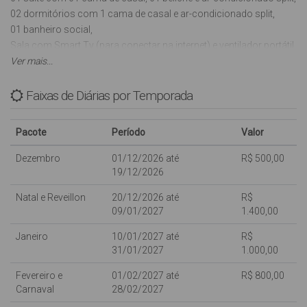
02 dormitórios com 1 cama de casal e ar-condicionado split,
01 banheiro social,
Sala com Smart Tv (para conectar na internet) e ventilador portátil,
Cozinha com utensílios básicos, microondas e liquidificador,
Ver mais...
01 vaga de garagem coberta rotativa,
Sacada com Churrasqueira e Linda Vista para o Mar,
Faixas de Diárias por Temporada
Internet wi-fi (sujeito a oscilações e indisponibilidades), oferecida
para os clientes como cortesia, NÃO ESTANDO INCLUSA NO
Pacote
Período
Valor
VALOR DA DIÁRIA,
01 máquina de lavar roupas (automática),
Dezembro
01/12/2026 até
R$ 500,00
Aceitamos 1 animal de estimação de pequeno porte.
19/12/2026
Natal e Reveillon
20/12/2026 até
R$
Com capacidade para: 08 pessoas.
09/01/2027
1.400,00
Crianças de qualquer idade são bem vindas, porém dentro da
Janeiro
10/01/2027 até
R$
capacidade máxima do imóvel, não dispomos de camas extras;
31/01/2027
1.000,00
NÃO possui tela de proteção nas sacadas e varandas.
Fevereiro e
01/02/2027 até
R$ 800,00
Não Fornecemos Roupas de Cama e utensílios de Praia (cadeiras
Carnaval
28/02/2027
e guarda-sol).