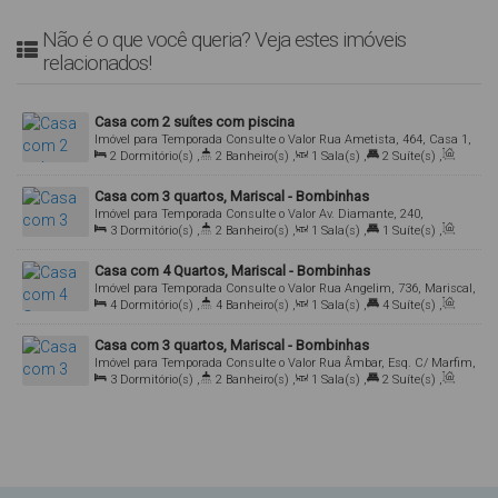
Não é o que você queria? Veja estes imóveis
relacionados!
Casa com 2 suítes com piscina
Imóvel para Temporada
Consulte o Valor
Rua Ametista, 464, Casa 1,
2
Dormitório(s)
,
2
Banheiro(s)
,
1
Sala(s)
,
2
Suíte(s)
,
Mariscal, Bombinhas, Santa Catarina, Brasil
Total:
150
.00
m²
,
2
Vaga(s)
Casa com 3 quartos, Mariscal - Bombinhas
Imóvel para Temporada
Consulte o Valor
Av. Diamante, 240,
3
Dormitório(s)
,
2
Banheiro(s)
,
1
Sala(s)
,
1
Suíte(s)
,
Mariscal, Bombinhas, Santa Catarina, Brasil
Total:
120
.00
m²
,
2
Vaga(s)
Casa com 4 Quartos, Mariscal - Bombinhas
Imóvel para Temporada
Consulte o Valor
Rua Angelim, 736, Mariscal,
4
Dormitório(s)
,
4
Banheiro(s)
,
1
Sala(s)
,
4
Suíte(s)
,
Bombinhas, Santa Catarina, Brasil
Total:
250
.00
m²
Casa com 3 quartos, Mariscal - Bombinhas
Imóvel para Temporada
Consulte o Valor
Rua Âmbar, Esq. C/ Marfim,
3
Dormitório(s)
,
2
Banheiro(s)
,
1
Sala(s)
,
2
Suíte(s)
,
2465, Mariscal, Bombinhas, Santa Catarina, Brasil
Total:
150
.00
m²
,
2
Vaga(s)