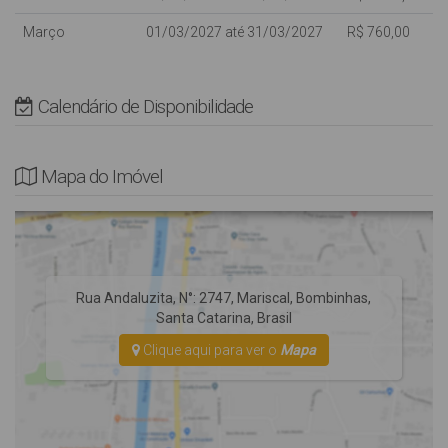
Não Fornecemos Roupas de Cama e utensílios de Praia (cadeiras
Março
01/03/2027 até 31/03/2027
R$ 760,00
e guarda-sol).
* Rua Pavimentada.
Calendário de Disponibilidade
Mapa do Imóvel
Rua Andaluzita
,
N°:
2747
,
Mariscal
,
Bombinhas
,
Santa Catarina
,
Brasil
Clique aqui para ver o
Mapa