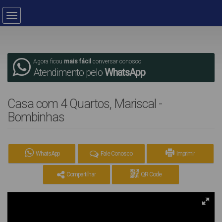
Agora ficou
mais fácil
conversar conosco
Atendimento pelo
WhatsApp
Casa com 4 Quartos, Mariscal -
Bombinhas
WhatsApp
Fale Conosco
Imprimir
Compartilhar
QR Code