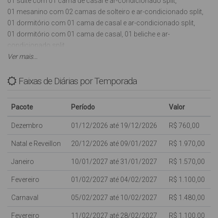
01 suíte com 01 cama de casal e ar-condicionado split,
01 mesanino com 02 camas de solteiro e ar-condicionado split,
01 dormitório com 01 cama de casal e ar-condicionado split,
01 dormitório com 01 cama de casal, 01 beliche e ar-
condicionado split,
01 banheiro social,
Ver mais...
01 lavabo,
Sala com Smart TV (Sem Antena) para conectar na internet,
Faixas de Diárias por Temporada
Cozinha com utensílios básicos, microondas, liquidificador,
Estacionamento no pátio sem cobertura para 06 veículos,
Pacote
Período
Valor
Churrasqueira,
Lavanderia com Máquina de lavar roupas,
Dezembro
01/12/2026 até 19/12/2026
R$ 760,00
Aceita-se Animais de estimação de pequeno porte.
Natal e Reveillon
20/12/2026 até 09/01/2027
R$ 1.970,00
Com capacidade para:10 pessoas.
Janeiro
10/01/2027 até 31/01/2027
R$ 1.570,00
Crianças de qualquer idade são bem vindas, porém dentro da
Fevereiro
01/02/2027 até 04/02/2027
R$ 1.100,00
capacidade máxima do imóvel, não dispomos de camas extras;
Carnaval
05/02/2027 até 10/02/2027
R$ 1.480,00
NÃO possui tela de proteção nas sacadas e varandas.
Fevereiro
11/02/2027 até 28/02/2027
R$ 1.100,00