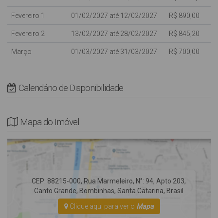
Crianças de qualquer idade são bem vindas, porém dentro da
Fevereiro 1
01/02/2027 até 12/02/2027
R$ 890,00
capacidade máxima do imóvel, não dispomos de camas extras;
NÃO possui tela de proteção nas sacadas e varandas.
Fevereiro 2
13/02/2027 até 28/02/2027
R$ 845,20
Não Fornecemos Roupas de Cama e utensílios de Praia (cadeiras
Março
01/03/2027 até 31/03/2027
R$ 700,00
e guarda-sol).
* Rua Pavimentada, Edifício com elevador.
Calendário de Disponibilidade
*AVISO* As vagas de garagem são destinadas a veículos de
passeio, se você possui um veículo tipo utilitário, SUV ou
Mapa do Imóvel
Camionetas consulte com nossa equipe para evitar
inconvenientes em sua chegada.
CEP: 88215-000
,
Rua Marmeleiro
,
N°:
94
,
Apto 203
,
Canto Grande
,
Bombinhas
,
Santa Catarina
,
Brasil
Clique aqui para ver o
Mapa