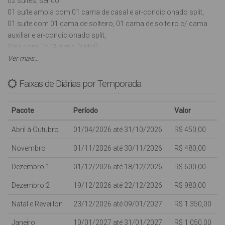
02 suítes, sendo:
01 suíte ampla com 01 cama de casal e ar-condicionado split,
01 suíte com 01 cama de solteiro, 01 cama de solteiro c/ cama
auxiliar e ar-condicionado split,
Sala com TV (Antena Digital),
Cozinha totalmente equipada com : utensílios básicos,
Ver mais...
liquidificador e microondas,
Máquina de lavar roupas (Automática),
Faixas de Diárias por Temporada
02 vagas de garagem cobertas (1 carro grande e 1 pequeno),
estilo gaveta,
Pacote
Período
Valor
INTERNET WI-FI (sujeito a oscilações e indisponibilidades,
oferecida para os clientes como cortesia, NÃO ESTANDO
Abril à Outubro
01/04/2026 até 31/10/2026
R$ 450,00
INCLUSA NO VALOR DA DIÁRIA),
Novembro
01/11/2026 até 30/11/2026
R$ 480,00
Ampla Sacada com Churrasqueira e Vista para o mar,
Alarme,
Dezembro 1
01/12/2026 até 18/12/2026
R$ 600,00
04 cadeiras de praia e 02 guardas-sol,
Não aceitamos animais de estimação.
Dezembro 2
19/12/2026 até 22/12/2026
R$ 980,00
Natal e Reveillon
23/12/2026 até 09/01/2027
R$ 1.350,00
Com capacidade para 05 pessoas.
Janeiro
10/01/2027 até 31/01/2027
R$ 1.050,00