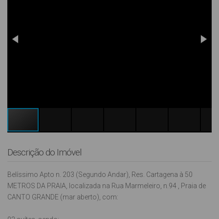
Descrição do Imóvel
Belíssimo Apto n. 203 (Segundo Andar), Res. Cartagena à 50
METROS DA PRAIA, localizada na Rua Marmeleiro, n.94 , Praia de
CANTO GRANDE (mar aberto), com: