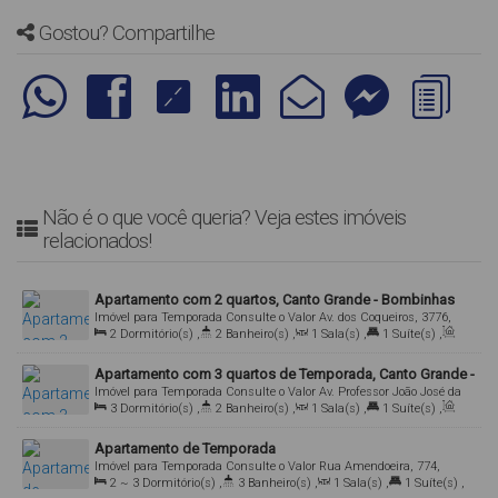
Gostou? Compartilhe
Não é o que você queria? Veja estes imóveis
relacionados!
Apartamento com 2 quartos, Canto Grande - Bombinhas
Imóvel para Temporada
Consulte o Valor
Av. dos Coqueiros, 3776,
2
Dormitório(s)
,
2
Banheiro(s)
,
1
Sala(s)
,
1
Suíte(s)
,
Apto 104, 88215-000, Canto Grande, Bombinhas, Santa Catarina,
Total:
70
.00
m²
,
2
Vaga(s)
Brasil
Apartamento com 3 quartos de Temporada, Canto Grande -
Imóvel para Temporada
Consulte o Valor
Av. Professor João José da
Bombinhas
3
Dormitório(s)
,
2
Banheiro(s)
,
1
Sala(s)
,
1
Suíte(s)
,
Cruz, Apto 01, 88215-000, Canto Grande, Bombinhas, Santa
Total:
100
.00
m²
,
1
Vaga(s)
Catarina, Brasil
Apartamento de Temporada
Imóvel para Temporada
Consulte o Valor
Rua Amendoeira, 774,
2 ~ 3
Dormitório(s)
,
3
Banheiro(s)
,
1
Sala(s)
,
1
Suíte(s)
,
Gardem, 88215-000, Canto Grande, Bombinhas, Santa Catarina,