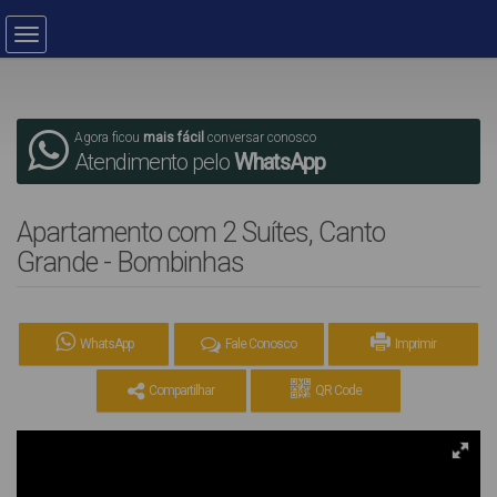
Agora ficou
mais fácil
conversar conosco
Atendimento pelo
WhatsApp
Apartamento com 2 Suítes, Canto
Grande - Bombinhas
WhatsApp
Fale Conosco
Imprimir
Compartilhar
QR Code