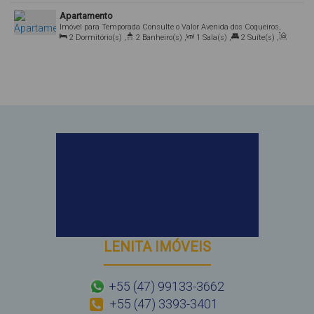
Total:
120
.00
m²
,
3
Vaga(s)
Brasil
Apartamento
Imóvel para Temporada
Consulte o Valor
Avenida dos Coqueiros,
2
Dormitório(s)
,
2
Banheiro(s)
,
1
Sala(s)
,
2
Suíte(s)
,
3710, Apto 308, 88215-000, Canto Grande, Bombinhas, Santa
Total:
80
.00
m²
,
1
Vaga(s)
,
170m
Distância do Mar
Catarina, Brasil
LENITA IMÓVEIS
+55 (47) 99133-3662
+55 (47) 3393-3401