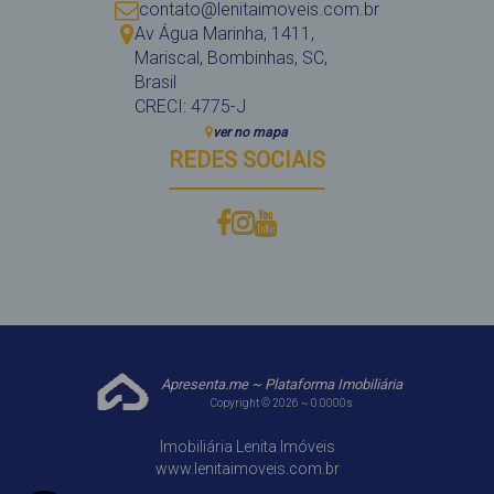
contato@lenitaimoveis.com.br
Av Água Marinha
,
1411
,
Mariscal
,
Bombinhas
,
SC
,
Brasil
CRECI: 4775-J
ver no mapa
REDES SOCIAIS
Apresenta.me ~ Plataforma Imobiliária
Copyright © 2026 ~ 0.0000s
Imobiliária Lenita Imóveis
www.lenitaimoveis.com.br