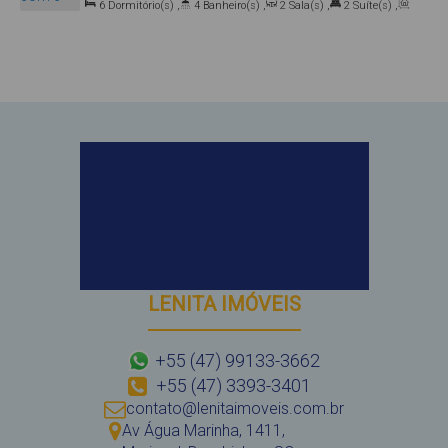
6
Dormitório(s)
,
4
Banheiro(s)
,
2
Sala(s)
,
2
Suíte(s)
,
Mariscal, Bombinhas, Santa Catarina, Brasil
Total:
250
.00
m²
,
4
Vaga(s)
LENITA IMÓVEIS
+55 (47) 99133-3662
+55 (47) 3393-3401
contato@lenitaimoveis.com.br
Av Água Marinha
,
1411
,