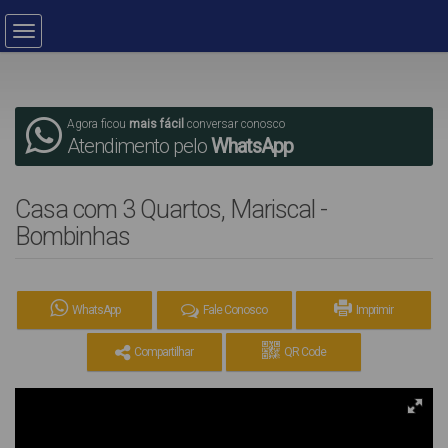
Agora ficou
mais fácil
conversar conosco
Atendimento pelo
WhatsApp
Casa com 3 Quartos, Mariscal -
Bombinhas
WhatsApp
Fale Conosco
Imprimir
Compartilhar
QR Code