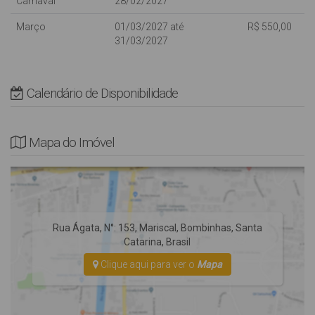
Carnaval
28/02/2027
Crianças de qualquer idade são bem vindas, porém dentro da
capacidade máxima do imóvel, não dispomos de camas extras;
Março
01/03/2027 até
R$ 550,00
31/03/2027
NÃO possui tela de proteção nas sacadas e varandas.
Não Fornecemos Roupas de Cama e utensílios de Praia (cadeiras
e guarda-sol).
Calendário de Disponibilidade
Rua Pavimentada.
Mapa do Imóvel
Rua Ágata
,
N°:
153
,
Mariscal
,
Bombinhas
,
Santa
Catarina
,
Brasil
Clique aqui para ver o
Mapa