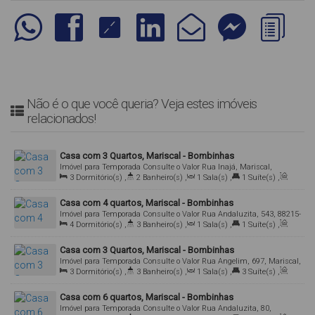
Não é o que você queria? Veja estes imóveis
relacionados!
Casa com 3 Quartos, Mariscal - Bombinhas
Imóvel para Temporada
Consulte o Valor
Rua Inajá, Mariscal,
3
Dormitório(s)
,
2
Banheiro(s)
,
1
Sala(s)
,
1
Suíte(s)
,
Bombinhas, Santa Catarina, Brasil
Total:
150
.00
m²
,
3
Vaga(s)
Casa com 4 quartos, Mariscal - Bombinhas
Imóvel para Temporada
Consulte o Valor
Rua Andaluzita, 543, 88215-
4
Dormitório(s)
,
3
Banheiro(s)
,
1
Sala(s)
,
1
Suíte(s)
,
000, Mariscal, Bombinhas, Santa Catarina, Brasil
Total:
180
.00
m²
,
4
Vaga(s)
Casa com 3 Quartos, Mariscal - Bombinhas
Imóvel para Temporada
Consulte o Valor
Rua Angelim, 697, Mariscal,
3
Dormitório(s)
,
3
Banheiro(s)
,
1
Sala(s)
,
3
Suíte(s)
,
Bombinhas, Santa Catarina, Brasil
Total:
150
.00
m²
,
2
Vaga(s)
Casa com 6 quartos, Mariscal - Bombinhas
Imóvel para Temporada
Consulte o Valor
Rua Andaluzita, 80,