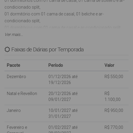
01 dormitórios com 01 cama de casal, 01 cama de solteiro e ar-
condicionado split,
01 dormitório com 01 cama de casal, 01 beliche e ar-
condicionado split,
01 dormitórios com 01 cama de casal e ar-condicionado split,
01 banheiro social,
Ver mais...
01 banheiro externo,
Sala com Tv (Antena Digital),
Faixas de Diárias por Temporada
Cozinha com utensílios básicos, forno elétrico, microondas,
liquidificador e geladeira,
Pacote
Período
Valor
Garagem para 02 veículos,
Área de Churrasqueira,
Dezembro
01/12/2026 até
R$ 550,00
01 máquina de lavar roupas (automática),
19/12/2026
INTERNET WI-FI (sujeito a oscilações e indisponibilidades,
Natal e Reveillon
20/12/2026 até
R$
oferecida para os clientes como cortesia, NÃO ESTANDO
09/01/2027
1.100,00
INCLUSA NO VALOR DA DIÁRIA),
Aceita-se Animais de estimação de pequeno porte.
Janeiro
10/01/2027 até
R$ 950,00
31/01/2027
Com capacidade para: 09 pessoas.
Fevereiro e
01/02/2027 até
R$ 770,00