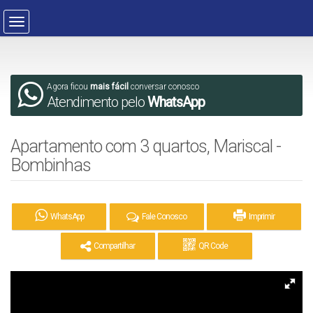
Agora ficou
mais fácil
conversar conosco
Atendimento pelo
WhatsApp
Apartamento com 3 quartos, Mariscal -
Bombinhas
WhatsApp
Fale Conosco
Imprimir
Compartilhar
QR Code