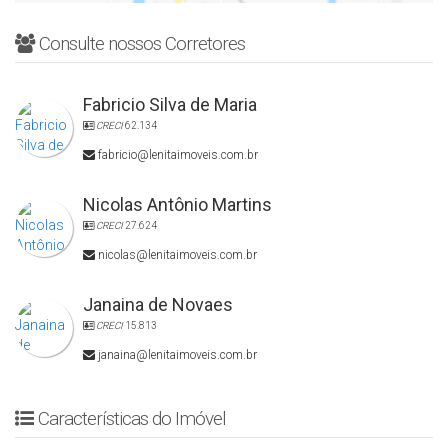
💡🌴Não perca essa oportunidade! Entre em contato e agende sua
visita! 📞📲
Consulte nossos Corretores
💰Condições de Pagamento: aceita-se financiamento bancário ou
Fabricio Silva de Maria
aceita-se veículo como parte de pagamento.
VENHA CONHECER! APARTAMENTO TODO REFORMADO
CRECI
62.134
NOVINHO PRONTO PRA MORAR OU VERANEAR!
fabricio@lenitaimoveis.com.br
Nicolas Antônio Martins
CRECI
27.624
nicolas@lenitaimoveis.com.br
Janaina de Novaes
CRECI
15.813
janaina@lenitaimoveis.com.br
Características do Imóvel