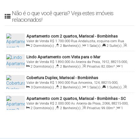
Não é o que você queria? Veja estes imóveis
relacionados!
Apartamento com 2 quartos, Mariscal - Bombinhas
Valor de Venda
R$
1.700.000
Rua Andaluzita, esquina com Rua
2
Dormitório(s)
,
2
Banheiro(s)
,
1
Sala(s)
,
2
Suíte(s)
,
Aragonita, Mariscal, Bombinhas, Santa Catarina, Brasil
Total:
92
.00
m²
,
3
Vaga(s)
Lindo Apartamento com Vista para o Mar
Valor de Venda
R$
1.890.000
Av Aroeira da Praia, 1912, 88215-000,
2
Dormitório(s)
,
2
Banheiro(s)
,
Privativo:
82
.00
m²
,
1
Mariscal, Bombinhas, Santa Catarina, Brasil
Sala(s)
,
1
Suíte(s)
,
2
Vaga(s)
,
30m
Distância do Mar
Cobertura Duplex, Mariscal - Bombinhas
Valor de Venda
R$
1.990.000
Rua Amoreira, 124, 88215-000,
3
Dormitório(s)
,
2
Banheiro(s)
,
1
Sala(s)
,
1
Suíte(s)
,
Mariscal, Bombinhas, Santa Catarina, Brasil
Total:
254
.00
m²
,
2
Vaga(s)
,
100m
Distância do Mar
Apartamento com 2 quartos, Mariscal - Bombinhas - SC
Valor de Venda
R$
2.000.000
Av. Aroeira da Praia, 2066, 88215-000,
2
Dormitório(s)
,
2
Banheiro(s)
,
Privativo:
99
.00
m²
,
1
Mariscal, Bombinhas, Santa Catarina, Brasil
Sala(s)
,
1
Suíte(s)
,
2
Vaga(s)
,
20m
Distância do Mar