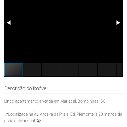
Descrição do Imóvel
Lindo apartamento à venda em Mariscal, Bombinhas, SC!
📍Localizada na Av. Aroeira da Praia, Ed. Piemonte, à 20 metros da
praia de Mariscal, 🏖️