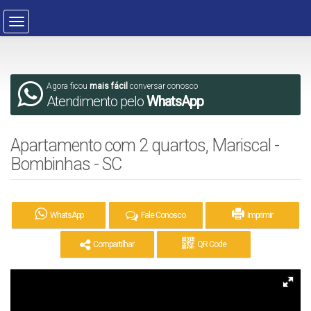
Agora ficou
mais fácil
conversar conosco
Atendimento pelo
WhatsApp
Apartamento com 2 quartos, Mariscal -
Bombinhas - SC
WhatsApp
Fale Conosco
Imprimir
Compartilhar
QR Code