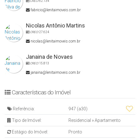
CRECI
62.134
fabricio@lenitaimoveis.com.br
Nicolas Antônio Martins
CRECI
27.624
nicolas@lenitaimoveis.com.br
Janaina de Novaes
CRECI
15.813
janaina@lenitaimoveis.com.br
Características do Imóvel
Referência:
947
(a30)
Tipo de Imóvel:
Residencial
»
Apartamento
Estágio do Imóvel:
Pronto