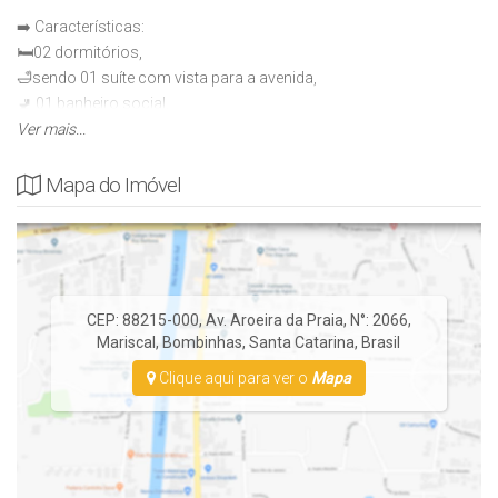
➡️ Características:
🛏️02 dormitórios,
🛁sendo 01 suíte com vista para a avenida,
🚽 01 banheiro social,
🛋️Sala,
Ver mais...
🍽️Cozinha,
🚗02 vagas de garagem,
Mapa do Imóvel
🥩 churrasqueira a carvão,
🧺Lavanderia,
✨ mobiliado.
🎉🍹 Edifício com elevador.
📐Área aproximada de 99m².
CEP: 88215-000
,
Av. Aroeira da Praia
,
N°:
2066
,
Mariscal
,
Bombinhas
,
Santa Catarina
,
Brasil
Clique aqui para ver o
Mapa
🛣️Rua Pavimentada.
💰Condições de pagamento: à vista