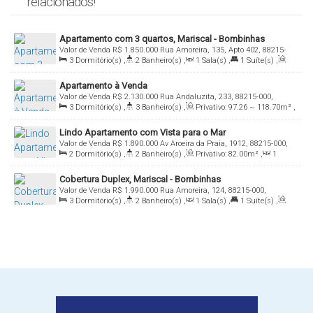
relacionados!
Apartamento com 3 quartos, Mariscal - Bombinhas
Valor de Venda
R$
1.850.000
Rua Amoreira, 135, Apto 402, 88215-
3
Dormitório(s)
,
2
Banheiro(s)
,
1
Sala(s)
,
1
Suíte(s)
,
000, Mariscal, Bombinhas, Santa Catarina, Brasil
Total:
100
.00
m²
,
1
Vaga(s)
Apartamento à Venda
Valor de Venda
R$
2.130.000
Rua Andaluzita, 233, 88215-000,
3
Dormitório(s)
,
3
Banheiro(s)
,
Privativo:
97
.26
~ 118
.70
m²
,
Mariscal, Bombinhas, Santa Catarina, Brasil
1
Sala(s)
,
2
Suíte(s)
,
2
Vaga(s)
Lindo Apartamento com Vista para o Mar
Valor de Venda
R$
1.890.000
Av Aroeira da Praia, 1912, 88215-000,
2
Dormitório(s)
,
2
Banheiro(s)
,
Privativo:
82
.00
m²
,
1
Mariscal, Bombinhas, Santa Catarina, Brasil
Sala(s)
,
1
Suíte(s)
,
2
Vaga(s)
,
30m
Distância do Mar
Cobertura Duplex, Mariscal - Bombinhas
Valor de Venda
R$
1.990.000
Rua Amoreira, 124, 88215-000,
3
Dormitório(s)
,
2
Banheiro(s)
,
1
Sala(s)
,
1
Suíte(s)
,
Mariscal, Bombinhas, Santa Catarina, Brasil
Total:
254
.00
m²
,
2
Vaga(s)
,
100m
Distância do Mar