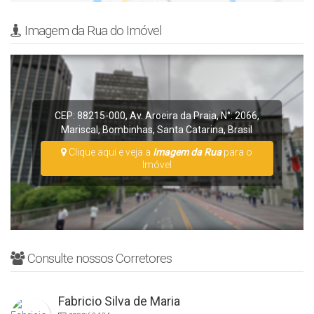
Imagem da Rua do Imóvel
CEP: 88215-000
,
Av. Aroeira da Praia
,
N°:
2066
,
Mariscal
,
Bombinhas
,
Santa Catarina
,
Brasil
Clique aqui e veja a
Imagem da Rua
para o
Imóvel
Consulte nossos Corretores
Fabricio Silva de Maria