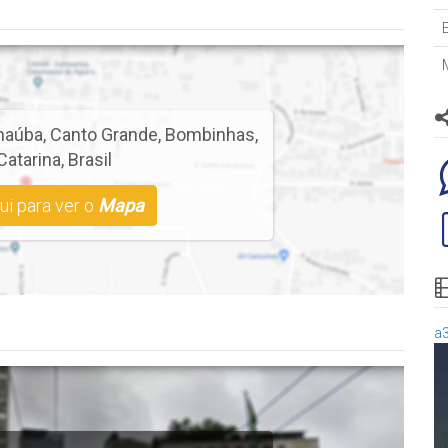
naúba
,
Canto Grande
,
Bombinhas
,
Catarina
,
Brasil
ui para ver o
Mapa
a