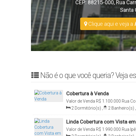
CEP: 88215-000
,
Rua Car
Santa 
Clique aqui e veja a
Não é o que você queria? Veja es
Cobertura à Venda
Valor de Venda
R$
1.100.000
Rua Con
Grande, Bombinhas, Santa Catarina, 
2
Dormitório(s)
,
2
Banheiro(s)
,
Total:
141
.45
m²
,
2
Vaga(s)
Linda Cobertura com Vista em
Valor de Venda
R$
1.990.000
Rua Ipê
Grande, Bombinhas, Santa Catarina, 