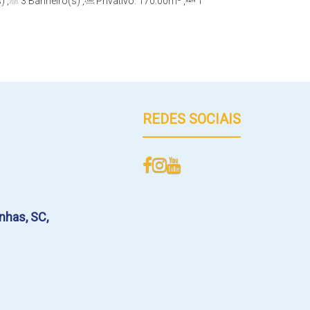
)
,
3
Banheiro(s)
,
Privativo:
170
.00
m²
,
1
e(s)
,
Total:
198
.00
m²
,
2
Vaga(s)
,
200m
REDES SOCIAIS
nhas
,
SC
,