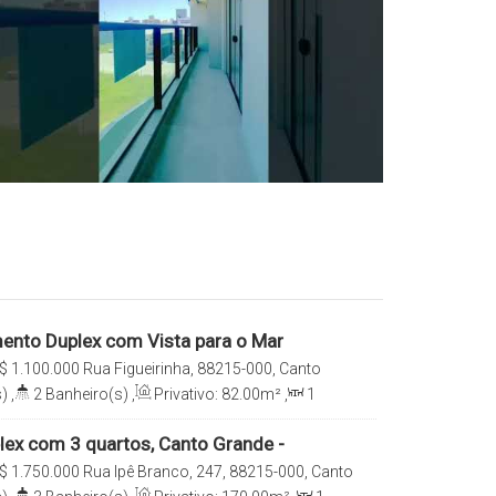
ento Duplex com Vista para o Mar
$
1.100.000
Rua Figueirinha, 88215-000, Canto
s, Santa Catarina, Brasil
)
,
2
Banheiro(s)
,
Privativo:
82
.00
m²
,
1
e(s)
,
1
Vaga(s)
,
100m
Distância do Mar
lex com 3 quartos, Canto Grande -
$
1.750.000
Rua Ipê Branco, 247, 88215-000, Canto
s, Santa Catarina, Brasil