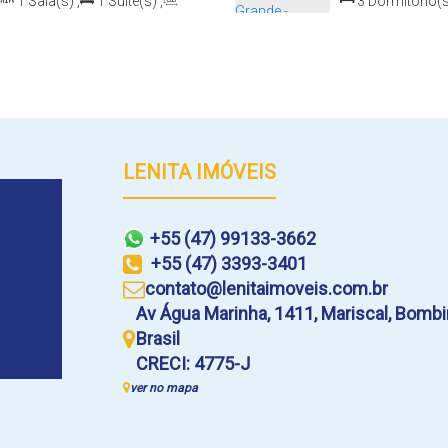
1
Sala(s)
,
1
Suíte(s)
,
3
Dormitório(s
9m
Distância do Mar
Sala(s)
,
1
Suít
Distância do Mar
LENITA IMÓVEIS
+55 (47) 99133-3662
+55 (47) 3393-3401
contato@lenitaimoveis.com.br
Av Água Marinha
,
1411
,
Mariscal
,
Bombi
Brasil
CRECI: 4775-J
ver no mapa