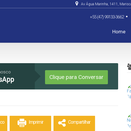
Av Água Marinha
,
1411
,
Marisc
+55 (47) 99133-3662
Home
De R$500.000 Até R$1.0
nosco
Clique para Conversar
sApp
sco
Imprimir
Compartilhar