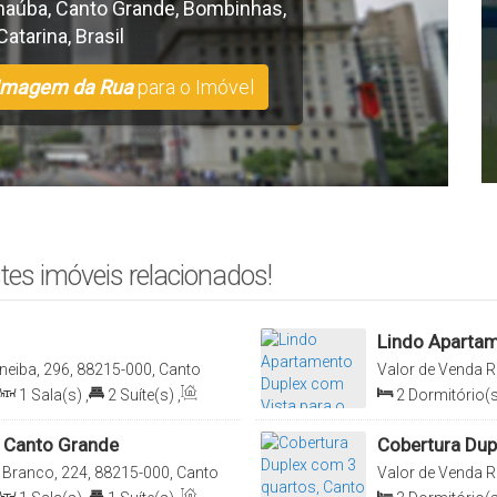
naúba
,
Canto Grande
,
Bombinhas
,
Catarina
,
Brasil
Imagem da Rua
para o Imóvel
tes imóveis relacionados!
Lindo Apartam
eiba, 296, 88215-000, Canto
Valor de Venda
R
Brasil
Grande, Bombinha
1
Sala(s)
,
2
Suíte(s)
,
2
Dormitório(s
Sala(s)
,
2
Suít
 Canto Grande
Cobertura Dup
Bombinhas
 Branco, 224, 88215-000, Canto
Valor de Venda
R
Brasil
Grande, Bombinha