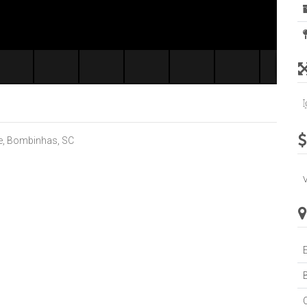
e, Bombinhas, SC
B