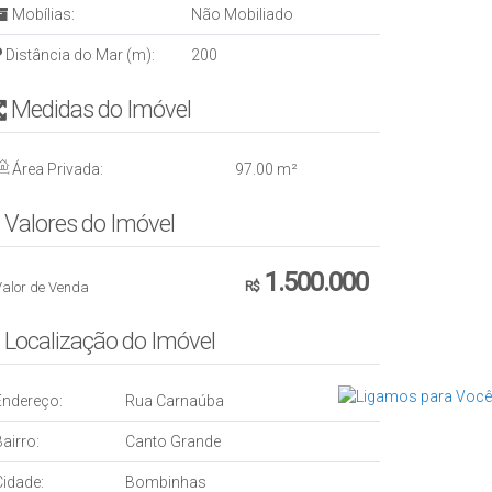
Mobílias:
Não Mobiliado
Distância do Mar (m):
200
Medidas do Imóvel
Área Privada:
97
.00
m²
Valores do Imóvel
1.500.000
Valor de Venda
R$
Localização do Imóvel
Endereço:
Rua Carnaúba
airro:
Canto Grande
Cidade:
Bombinhas