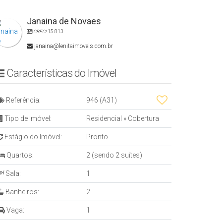
Janaina de Novaes
CRECI
15.813
janaina@lenitaimoveis.com.br
Características do Imóvel
Referência:
946
(A31)
Tipo de Imóvel:
Residencial
»
Cobertura
Estágio do Imóvel:
Pronto
Quartos:
2 (sendo 2 suítes)
Sala:
1
Banheiros:
2
Vaga:
1