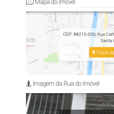
Mapa do Imóvel
📐Área Privativa de 97,00m2,
🎉🍹 Edifício com elevador.
💰Condições de Pagamento: à combinar.
CEP: 88215-000
,
Rua Car
Santa 
Clique aq
Imagem da Rua do Imóvel