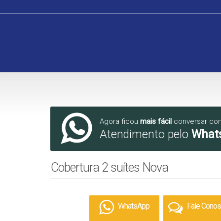
Agora ficou
mais fácil
conversar co
Atendimento pelo
What
Cobertura 2 suítes Nova
WhatsApp
Fale Cono