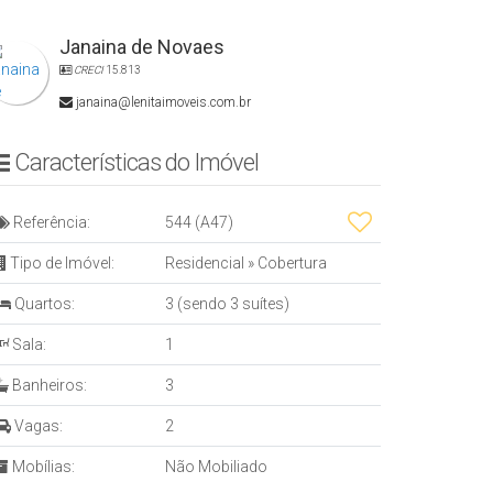
Janaina de Novaes
CRECI
15.813
janaina@lenitaimoveis.com.br
Características do Imóvel
Referência:
544
(A47)
Tipo de Imóvel:
Residencial
»
Cobertura
Quartos:
3 (sendo 3 suítes)
Sala:
1
Banheiros:
3
Vagas:
2
Mobílias:
Não Mobiliado