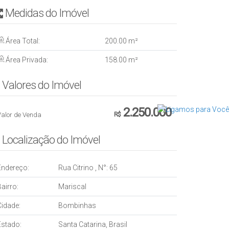
Medidas do Imóvel
Área Total:
200
.00
m²
Área Privada:
158
.00
m²
Valores do Imóvel
2.250.000
Valor de Venda
R$
Localização do Imóvel
Endereço:
Rua Citrino
,
N°:
65
airro:
Mariscal
Cidade:
Bombinhas
Estado:
Santa Catarina, Brasil