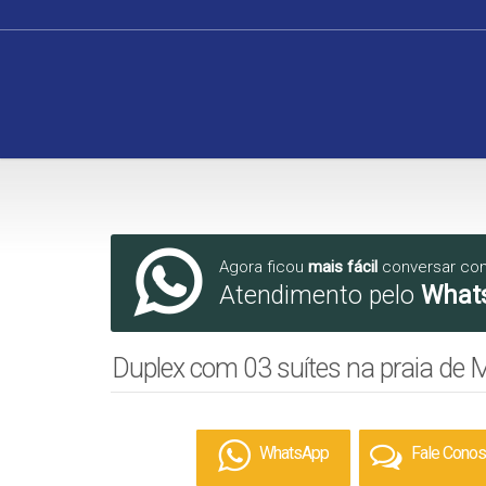
Agora ficou
mais fácil
conversar co
Atendimento pelo
What
Duplex com 03 suítes na praia de M
WhatsApp
Fale Cono