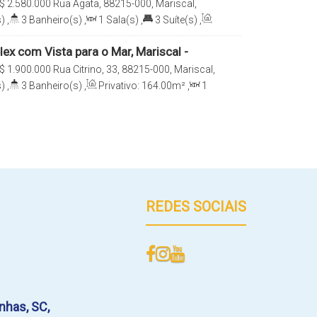
$
2.580.000
Rua Ágata, 88215-000, Mariscal,
 Catarina, Brasil
)
,
3
Banheiro(s)
,
1
Sala(s)
,
3
Suíte(s)
,
2
Vaga(s)
,
150m
Distância do Mar
ex com Vista para o Mar, Mariscal -
$
1.900.000
Rua Citrino, 33, 88215-000, Mariscal,
 Catarina, Brasil
)
,
3
Banheiro(s)
,
Privativo:
164
.00
m²
,
1
e(s)
,
2
Vaga(s)
,
100m
Distância do Mar
REDES SOCIAIS
nhas
,
SC
,