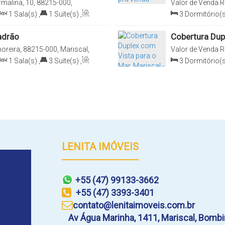
malina, 10, 88215-000,
Valor de Venda
R
, Brasil
Bombinhas, Santa
1
Sala(s)
,
1
Suíte(s)
,
3
Dormitório(s
Total:
150
.00
m²
,
adrão
Cobertura Dupl
Bombinhas
reira, 88215-000, Mariscal,
Valor de Venda
R
Bombinhas, Santa
1
Sala(s)
,
3
Suíte(s)
,
3
Dormitório(s
0m
Distância do Mar
Sala(s)
,
1
Suít
LENITA IMÓVEIS
+55 (47) 99133-3662
+55 (47) 3393-3401
contato@lenitaimoveis.com.br
Av Água Marinha
,
1411
,
Mariscal
,
Bombi