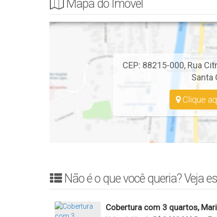
Mapa do Imóvel
Cobertura Nova,
Edifício com elevador.
Condições de Pagamento: Não aceitamos permuta po
correção).
CEP: 88215-000
,
Rua Cit
Santa 
Clique aq
Não é o que você queria? Veja es
Cobertura com 3 quartos, Mar