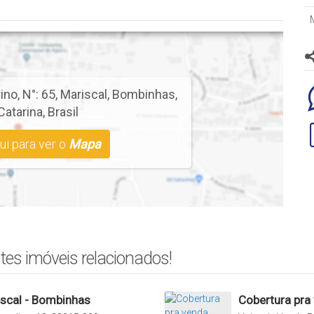
r outros imóves e parcelamento em no máximo 24 vezes (com
rino
,
N°:
65
,
Mariscal
,
Bombinhas
,
Catarina
,
Brasil
ui para ver o
Mapa
tes imóveis relacionados!
iscal - Bombinhas
Cobertura pra