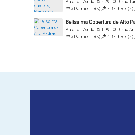
Valor de Venda
R$
2.290.000
Rua Tur
Mariscal, Bombinhas, Santa Catarina
3
Dormitório(s)
,
2
Banheiro(s)
,
Total:
224
.00
m²
,
2
Vaga(s)
Belíssima Cobertura de Alto P
Valor de Venda
R$
1.990.000
Rua Amo
Bombinhas, Santa Catarina, Brasil
3
Dormitório(s)
,
4
Banheiro(s)
,
Total:
155
.00
m²
,
2
Vaga(s)
,
10