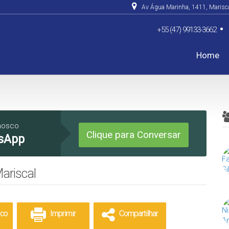
Av Água Marinha
,
1411
,
Marisc
+55 (47) 99133-3662
Home
De R$500.000 Até R$1.0
nosco
Clique para Conversar
sApp
ariscal
sco
Imprimir
Compartilhar