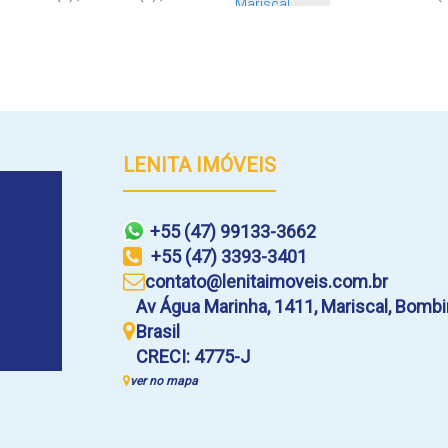
0m
Distância do Mar
Sala(s)
,
2
Suít
LENITA IMÓVEIS
+55 (47) 99133-3662
+55 (47) 3393-3401
contato@lenitaimoveis.com.br
Av Água Marinha
,
1411
,
Mariscal
,
Bombi
Brasil
CRECI: 4775-J
ver no mapa