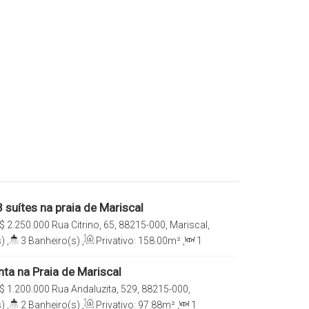
suítes na praia de Mariscal
$
2.250.000
Rua Citrino, 65, 88215-000, Mariscal,
 Catarina, Brasil
)
,
3
Banheiro(s)
,
Privativo:
158
.00
m²
,
1
e(s)
,
Total:
200
.00
m²
,
2
Vaga(s)
ta na Praia de Mariscal
$
1.200.000
Rua Andaluzita, 529, 88215-000,
has, Santa Catarina, Brasil
)
,
2
Banheiro(s)
,
Privativo:
97
.88
m²
,
1