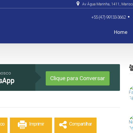
Av Água Marinha
,
1411
,
Marisc
+55 (47) 99133-3662
Home
De R$500.000 Até R$1.0
nosco
Clique para Conversar
sApp
sco
Imprimir
Compartilhar