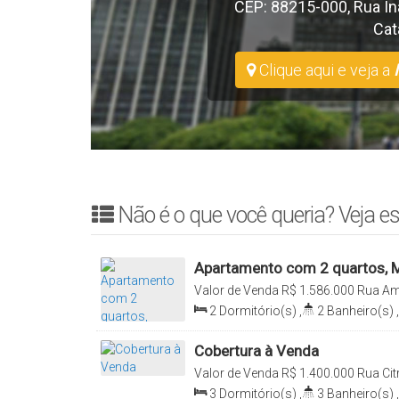
CEP: 88215-000
,
Rua In
Cat
Clique aqui e veja a
Não é o que você queria? Veja es
Apartamento com 2 quartos, M
Valor de Venda
R$
1.586.000
Rua Amo
Bombinhas, Santa Catarina, Brasil
2
Dormitório(s)
,
2
Banheiro(s)
,
Total:
175
.60
~ 183
.84
m²
,
2
Vaga(
Cobertura à Venda
Valor de Venda
R$
1.400.000
Rua Cit
Bombinhas, Santa Catarina, Brasil
3
Dormitório(s)
,
3
Banheiro(s)
,