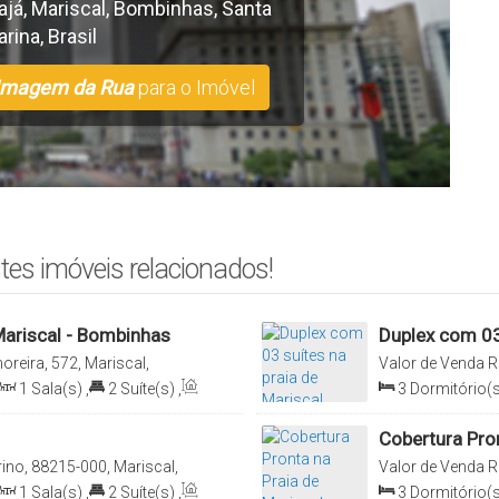
ajá
,
Mariscal
,
Bombinhas
,
Santa
arina
,
Brasil
Imagem da Rua
para o Imóvel
tes imóveis relacionados!
ariscal - Bombinhas
Duplex com 03 
reira, 572, Mariscal,
Valor de Venda
R
Bombinhas, Santa
1
Sala(s)
,
2
Suíte(s)
,
3
Dormitório(s
s)
Sala(s)
,
3
Suít
Cobertura Pron
rino, 88215-000, Mariscal,
Valor de Venda
R
Mariscal, Bombin
1
Sala(s)
,
2
Suíte(s)
,
3
Dormitório(s