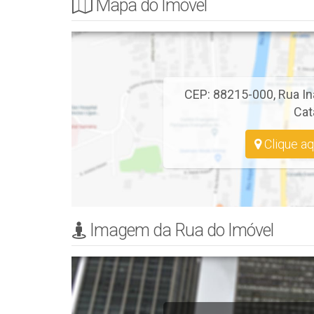
Mapa do Imóvel
🥩Churrasqueira,
📐 Área aproximada de 91,67m2.
💰 Condições de Pagamento: à combinar.
CEP: 88215-000
,
Rua In
Cat
Clique aq
Imagem da Rua do Imóvel