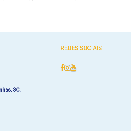
e(s)
,
2
Vaga(s)
,
250m
Distância do Mar
REDES SOCIAIS
nhas
,
SC
,