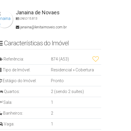
Janaina de Novaes
CRECI
15.813
janaina@lenitaimoveis.com.br
Características do Imóvel
Referência:
874
(A53)
Tipo de Imóvel:
Residencial
»
Cobertura
Estágio do Imóvel:
Pronto
Quartos:
2 (sendo 2 suítes)
Sala:
1
Banheiros:
2
Vaga:
1