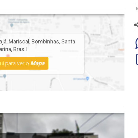
ajá
,
Mariscal
,
Bombinhas
,
Santa
arina
,
Brasil
ui para ver o
Mapa