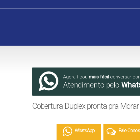
Agora ficou
mais fácil
conversar co
Atendimento pelo
What
Cobertura Duplex pronta pra Morar
WhatsApp
Fale Cono