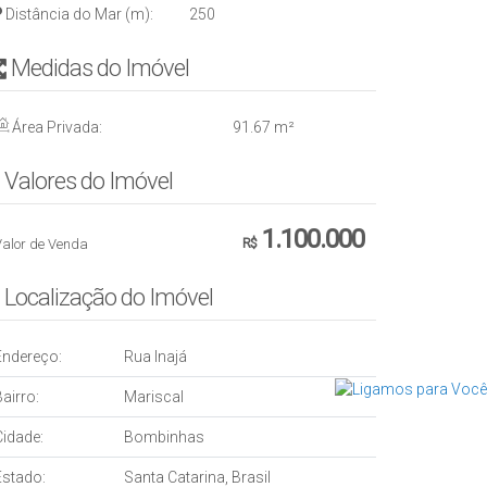
Distância do Mar (m):
250
Medidas do Imóvel
Área Privada:
91
.67
m²
Valores do Imóvel
1.100.000
Valor de Venda
R$
Localização do Imóvel
Endereço:
Rua Inajá
airro:
Mariscal
Cidade:
Bombinhas
Estado:
Santa Catarina, Brasil