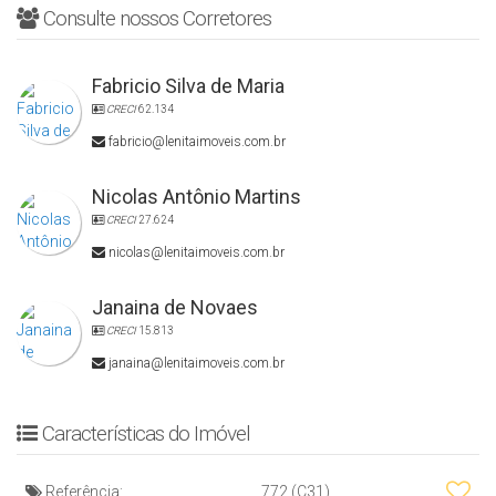
Consulte nossos Corretores
Fabricio Silva de Maria
CRECI
62.134
fabricio@lenitaimoveis.com.br
Nicolas Antônio Martins
CRECI
27.624
nicolas@lenitaimoveis.com.br
Janaina de Novaes
CRECI
15.813
janaina@lenitaimoveis.com.br
Características do Imóvel
Referência:
772
(C31)