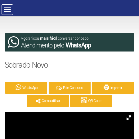
Agora ficou
mais fácil
conversar conosco
Atendimento pelo
WhatsApp
Sobrado Novo
WhatsApp
Fale Conosco
Imprimir
Compartilhar
QR Code