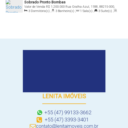
Sobrado Pronto Bombas
Valor de Venda
R$
1.200.000
Rua Gralha Azul, 1188, 88215-000,
3
Dormitório(s)
,
3
Banheiro(s)
,
1
Sala(s)
,
3
Suíte(s)
,
Bombas, Bombinhas, Santa Catarina, Brasil
Total:
100
.00
m²
,
1
Vaga(s)
LENITA IMÓVEIS
+55 (47) 99133-3662
+55 (47) 3393-3401
contato@lenitaimoveis.com.br