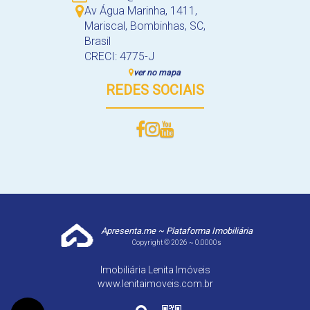
Av Água Marinha
,
1411
,
Mariscal
,
Bombinhas
,
SC
,
Brasil
CRECI: 4775-J
ver no mapa
REDES SOCIAIS
Apresenta.me ~ Plataforma Imobiliária
Copyright © 2026 ~ 0.0000s
Imobiliária Lenita Imóveis
www.lenitaimoveis.com.br