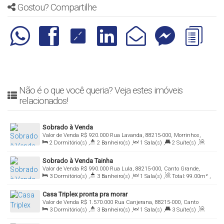
Gostou? Compartilhe
Não é o que você queria? Veja estes imóveis
relacionados!
Sobrado à Venda
Valor de Venda
R$
920.000
Rua Lavanda, 88215-000, Morrinhos,
2
Dormitório(s)
,
2
Banheiro(s)
,
1
Sala(s)
,
2
Suíte(s)
,
Bombinhas, Santa Catarina, Brasil
Total:
97
.00
m²
,
2
Vaga(s)
Sobrado à Venda Tainha
Valor de Venda
R$
990.000
Rua Lula, 88215-000, Canto Grande,
3
Dormitório(s)
,
3
Banheiro(s)
,
1
Sala(s)
,
Total:
99
.00
m²
,
Bombinhas, Santa Catarina, Brasil
1
Vaga(s)
Casa Triplex pronta pra morar
Valor de Venda
R$
1.570.000
Rua Canjerana, 88215-000, Canto
3
Dormitório(s)
,
3
Banheiro(s)
,
1
Sala(s)
,
3
Suíte(s)
,
Grande, Bombinhas, Santa Catarina, Brasil
Total:
150
.00
m²
,
1
Vaga(s)
,
150m
Distância do Mar