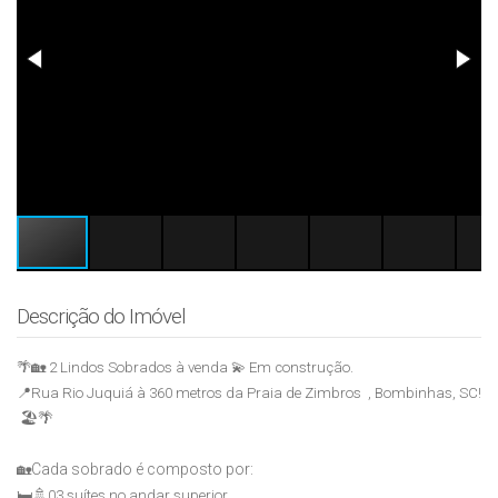
Descrição do Imóvel
🌴🏡 2 Lindos Sobrados à venda 💫 Em construção.
📍Rua Rio Juquiá à 360 metros da Praia de Zimbros , Bombinhas, SC!
🏖️🌴
Cada sobrado é composto por:
🏡
🚿
🛏️
03 suítes no andar superior