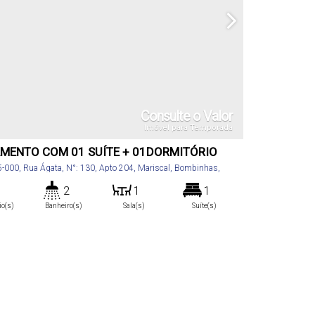
Consulte o Valor
Imóvel para Temporada
MENTO COM 01 SUÍTE + 01DORMITÓRIO
5-000
,
Rua Ágata
,
N°:
130
,
Apto 204
,
Mariscal
,
Bombinhas
,
rina
,
Brasil
2
1
1
io(s)
Banheiro(s)
Sala(s)
Suíte(s)
m²
2
.00
:
Vaga(s)