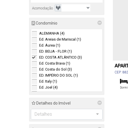
Acomodação
Condomínio
ALEMANHA (4)
Ed. Areias de Mariscal (1)
Ed. Áurea (1)
ED. BEIJA - FLOR (1)
ED. COSTA ATLÂNTICO (3)
Ed. Costa Brava (1)
APART
Ed. Costa do Sol (3)
BOMB
CEP: 88
ED. IMPÉRIO DO SOL (1)
Santa Ca
Ed. Italy (1)
Ed. Joel (4)
Dormi
Ed. Le Monde (1)
ED. MAR AZUL (3)
To
Detalhes do Imóvel
Ed. Marina de Jesus (6)
Ed. Morada do Sol (5)
Detalhes
ED. PANORAMA (1)
Ed. Sirena (1)