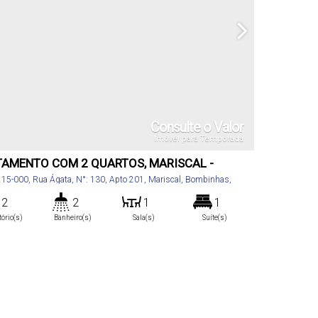
Consulte o Valor
Imóvel para Temporada
AMENTO COM 2 QUARTOS, MARISCAL -
INHAS
215-000
,
Rua Ágata
,
N°:
130
,
Apto 201
,
Mariscal
,
Bombinhas
,
tarina
,
Brasil
2
2
1
1
tório(s)
Banheiro(s)
Sala(s)
Suíte(s)
70
m²
2
.00
tal:
Vaga(s)