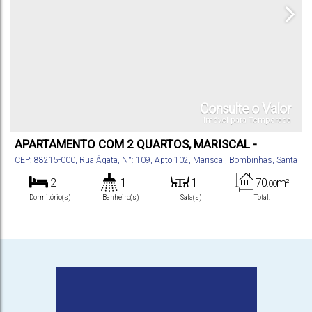
Consulte o Valor
Imóvel para Temporada
APARTAMENTO COM 2 QUARTOS, MARISCAL -
BOMBINHAS
CEP: 88215-000
,
Rua Ágata
,
N°:
109
,
Apto 102
,
Mariscal
,
Bombinhas
,
Santa
Catarina
,
Brasil
2
1
1
70
m²
.00
Dormitório(s)
Banheiro(s)
Sala(s)
Total:
1
Vaga(s)