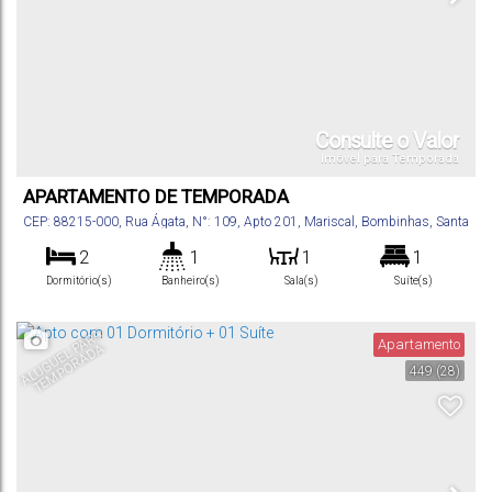
Consulte o Valor
Imóvel para Temporada
APARTAMENTO DE TEMPORADA
CEP: 88215-000
,
Rua Ágata
,
N°:
109
,
Apto 201
,
Mariscal
,
Bombinhas
,
Santa
Catarina
,
Brasil
2
1
1
1
Dormitório(s)
Banheiro(s)
Sala(s)
Suíte(s)
60
m²
1
.00
Total:
Vaga(s)
A
L
U
G
U
E
L
A
R
A
T
E
M
P
O
R
A
D
Apartamento
P
A
449
(28)