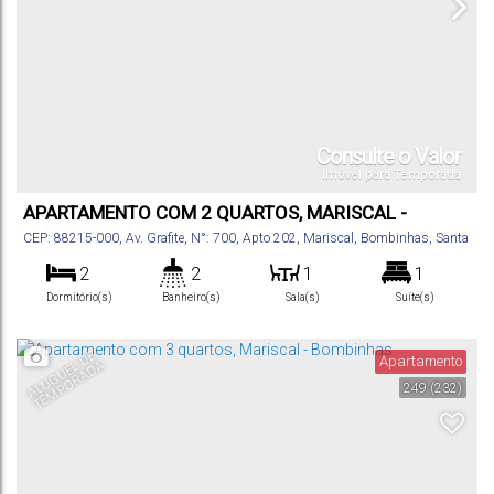
Consulte o Valor
Imóvel para Temporada
APARTAMENTO COM 2 QUARTOS, MARISCAL -
BOMBINHAS
CEP: 88215-000
,
Av. Grafite
,
N°:
700
,
Apto 202
,
Mariscal
,
Bombinhas
,
Santa
Catarina
,
Brasil
2
2
1
1
Dormitório(s)
Banheiro(s)
Sala(s)
Suíte(s)
60
m²
2
.00
Total:
Vaga(s)
A
L
U
G
U
E
D
E
T
E
M
P
O
R
A
D
Apartamento
L
A
249
(232)