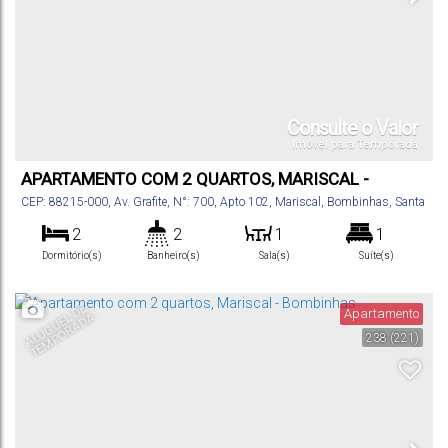
Consulte o Valor
Imóvel para Temporada
APARTAMENTO COM 2 QUARTOS, MARISCAL -
BOMBINHAS
CEP: 88215-000
,
Av. Grafite
,
N°:
700
,
Apto 102
,
Mariscal
,
Bombinhas
,
Santa
Catarina
,
Brasil
2
2
1
1
Dormitório(s)
Banheiro(s)
Sala(s)
Suíte(s)
60
m²
2
.00
Total:
Vaga(s)
A
L
U
G
U
E
D
E
T
E
M
P
O
R
A
D
Apartamento
L
A
238
(221)