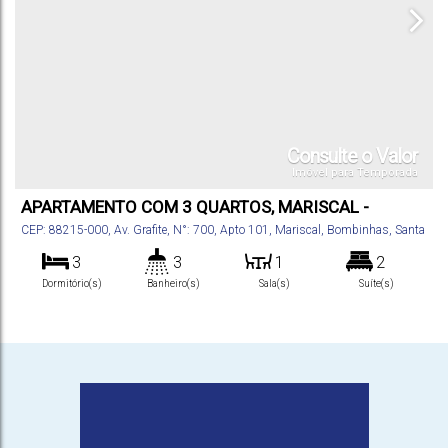
Consulte o Valor
Imóvel para Temporada
APARTAMENTO COM 3 QUARTOS, MARISCAL -
BOMBINHAS
CEP: 88215-000
,
Av. Grafite
,
N°:
700
,
Apto 101
,
Mariscal
,
Bombinhas
,
Santa
Catarina
,
Brasil
3
3
1
2
Dormitório(s)
Banheiro(s)
Sala(s)
Suíte(s)
80
m²
2
.00
Total:
Vaga(s)