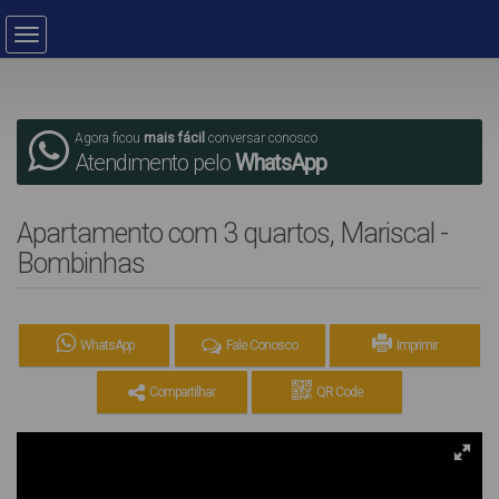
Agora ficou
mais fácil
conversar conosco
Atendimento pelo
WhatsApp
Apartamento com 3 quartos, Mariscal -
Bombinhas
WhatsApp
Fale Conosco
Imprimir
Compartilhar
QR Code