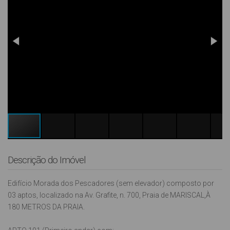
Descrição do Imóvel
Edifício Morada dos Pescadores (sem elevador) composto por
03 aptos, localizado na Av. Grafite, n. 700, Praia de MARISCAL,À
180 METROS DA PRAIA.