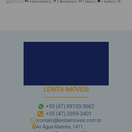
3
Dormitório(s)
,
2
Banheiro(s)
,
1
Sala(s)
,
1
Suíte(s)
,
Térreo, 88215-000, Mariscal, Bombinhas, Santa Catarina, Brasil
Total:
80
.00
m²
,
1
Vaga(s)
LENITA IMÓVEIS
+55 (47) 99133-3662
+55 (47) 3393-3401
contato@lenitaimoveis.com.br
Av Água Marinha
,
1411
,