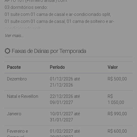
APTO 101 (Primeiro andar) com:
03 dormitórios sendo:
01 suíte com 01 cama de casal e ar-condicionado split,
01 suíte com 01 cama de casal, 01 cama de solteiro e ar-
condicionado split,
01 dormitório com 01 cama de casal e ar-condicionado split,
Ver mais...
01 banheiro social,
Sala com Tv (Antena Parabólica),
Faixas de Diárias por Temporada
Cozinha com utensílios básicos, liquidificador e microondas,
02 vagas de garagem estilo gaveta, sendo 1 descoberta,
Pacote
Período
Valor
Sacada com churrasqueira,
01 máquina de Lavar roupas tanquinho (semi-automática),
Dezembro
01/12/2026 até
R$ 500,00
INTERNET WI-FI (sujeito a oscilações e indisponibilidades,
21/12/2026
oferecida para os clientes como cortesia, NÃO ESTANDO
Natal e Reveillon
22/12/2026 até
R$
INCLUSA NO VALOR DA DIÁRIA),
09/01/2027
1.050,00
Aceita-se Animais de estimação de pequeno porte.
Janeiro
10/01/2027 até
R$ 990,00
Com capacidade para: 07 pessoas.
31/01/2027
Fevereiro e
01/02/2027 até
R$ 600,00
Crianças de qualquer idade são bem vindas, porém dentro da