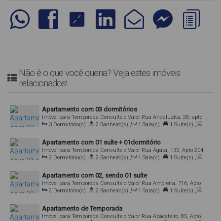
Não é o que você queria? Veja estes imóveis
relacionados!
Apartamento com 03 dormitórios
Imóvel para Temporada
Consulte o Valor
Rua Andaluzita, 28, apto
3
Dormitório(s)
,
2
Banheiro(s)
,
1
Sala(s)
,
1
Suíte(s)
,
204, 88215-000, Mariscal, Bombinhas, Santa Catarina, Brasil
Total:
100
.00
m²
,
1
Vaga(s)
Apartamento com 01 suíte + 01dormitório
Imóvel para Temporada
Consulte o Valor
Rua Ágata, 130, Apto 204,
2
Dormitório(s)
,
2
Banheiro(s)
,
1
Sala(s)
,
1
Suíte(s)
,
88215-000, Mariscal, Bombinhas, Santa Catarina, Brasil
Total:
75
.00
m²
,
2
Vaga(s)
Apartamento com 02, sendo 01 suíte
Imóvel para Temporada
Consulte o Valor
Rua Amoreira, 716, Apto
2
Dormitório(s)
,
2
Banheiro(s)
,
1
Sala(s)
,
1
Suíte(s)
,
303, 88215-000, Mariscal, Bombinhas, Santa Catarina, Brasil
Total:
80
.00
m²
,
1
Vaga(s)
Apartamento de Temporada
Imóvel para Temporada
Consulte o Valor
Rua Abacateiro, 85, Apto