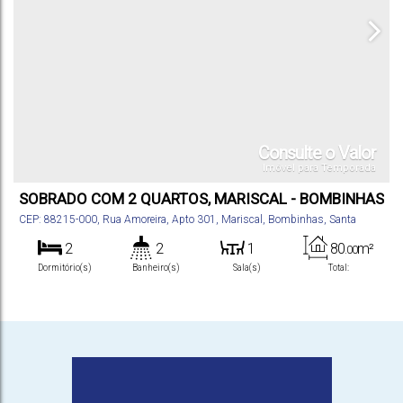
Consulte o Valor
Imóvel para Temporada
SOBRADO COM 2 QUARTOS, MARISCAL - BOMBINHAS
CEP: 88215-000
,
Rua Amoreira
,
Apto 301
,
Mariscal
,
Bombinhas
,
Santa
Catarina
,
Brasil
2
2
1
80
m²
.00
Dormitório(s)
Banheiro(s)
Sala(s)
Total:
1
Vaga(s)