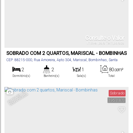
Consulte o Valor
Imóvel para Temporada
SOBRADO COM 2 QUARTOS, MARISCAL - BOMBINHAS
CEP: 88215-000
,
Rua Amoreira
,
Apto 304
,
Mariscal
,
Bombinhas
,
Santa
Catarina
,
Brasil
2
2
1
80
m²
.00
Dormitório(s)
Banheiro(s)
Sala(s)
Total:
1
Vaga(s)
A
L
U
G
U
E
D
E
T
E
M
P
O
R
A
D
Sobrado
L
A
195
(187)