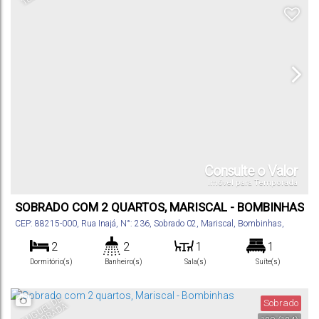
Consulte o Valor
Imóvel para Temporada
SOBRADO COM 2 QUARTOS, MARISCAL - BOMBINHAS
CEP: 88215-000
,
Rua Inajá
,
N°:
236
,
Sobrado 02
,
Mariscal
,
Bombinhas
,
Santa Catarina
,
Brasil
2
2
1
1
Dormitório(s)
Banheiro(s)
Sala(s)
Suíte(s)
80
m²
1
.00
Total:
Vaga(s)
A
L
U
G
U
E
D
E
T
E
M
P
O
R
A
D
Sobrado
L
A