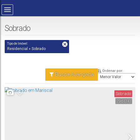
Sobrado
Tipo de Imóvel:
Residencial » Sobrado
Ordenar por:
Busca Avançada
Sobrado
796
(74)