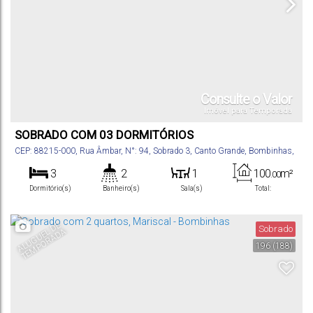
Consulte o Valor
Imóvel para Temporada
SOBRADO COM 03 DORMITÓRIOS
CEP: 88215-000
,
Rua Âmbar
,
N°:
94
,
Sobrado 3
,
Canto Grande
,
Bombinhas
,
Santa Catarina
,
Brasil
3
2
1
100
m²
.00
Dormitório(s)
Banheiro(s)
Sala(s)
Total:
1
350m
Vaga(s)
Distância do Mar
A
L
U
G
U
E
D
E
T
E
M
P
O
R
A
D
Sobrado
L
A
196
(188)