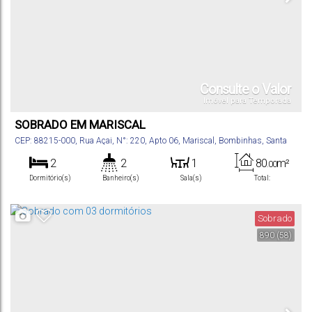
Consulte o Valor
Imóvel para Temporada
SOBRADO EM MARISCAL
CEP: 88215-000
,
Rua Açai
,
N°:
220
,
Apto 06
,
Mariscal
,
Bombinhas
,
Santa
Catarina
,
Brasil
2
2
1
80
m²
.00
Dormitório(s)
Banheiro(s)
Sala(s)
Total:
1
220m
Vaga(s)
Distância do Mar
Sobrado
890
(58)