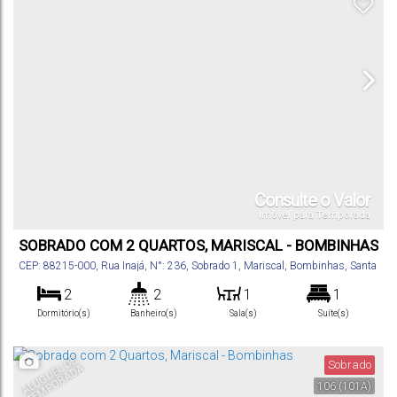
Consulte o Valor
Imóvel para Temporada
SOBRADO COM 2 QUARTOS, MARISCAL - BOMBINHAS
CEP: 88215-000
,
Rua Inajá
,
N°:
236
,
Sobrado 1
,
Mariscal
,
Bombinhas
,
Santa
Catarina
,
Brasil
2
2
1
1
Dormitório(s)
Banheiro(s)
Sala(s)
Suíte(s)
80
m²
1
.00
Total:
Vaga(s)
A
L
U
G
U
E
D
E
T
E
M
P
O
R
A
D
Sobrado
L
A
106
(101A)