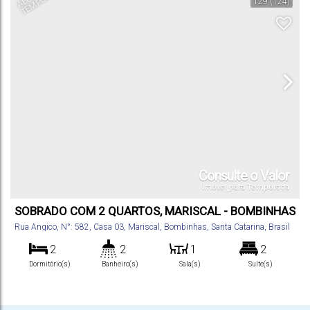
129
(124)
Consulte o Valor
Imóvel para Temporada
SOBRADO COM 2 QUARTOS, MARISCAL - BOMBINHAS
Rua Angico
,
N°:
582
,
Casa 03
,
Mariscal
,
Bombinhas
,
Santa Catarina
,
Brasil
2
2
1
2
Dormitório(s)
Banheiro(s)
Sala(s)
Suíte(s)
80
m²
1
.00
Total:
Vaga(s)