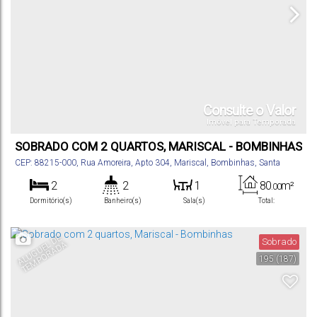
Consulte o Valor
Imóvel para Temporada
SOBRADO COM 2 QUARTOS, MARISCAL - BOMBINHAS
CEP: 88215-000
,
Rua Amoreira
,
Apto 304
,
Mariscal
,
Bombinhas
,
Santa
Catarina
,
Brasil
2
2
1
80
m²
.00
Dormitório(s)
Banheiro(s)
Sala(s)
Total:
1
Vaga(s)
A
L
U
G
U
E
D
E
T
E
M
P
O
R
A
D
Sobrado
L
A
195
(187)