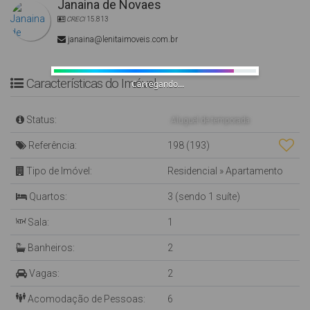
Janaina de Novaes
CRECI
15.813
janaina@lenitaimoveis.com.br
Características do Imóvel
Carregando...
Status:
Aluguel de temporada
Referência:
198
(193)
Tipo de Imóvel:
Residencial
»
Apartamento
Quartos:
3 (sendo 1 suíte)
Sala:
1
Banheiros:
2
Vagas:
2
Acomodação de Pessoas:
6