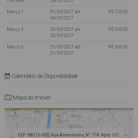
Carnaval
28/02/2027
Não Fornecemos Roupas de Cama e utensílios de Praia (cadeiras
e guarda-sol).
Março 1
01/03/2027 até
R$ 750,00
04/03/2027
* Rua pavimentada, Edifício com Elevador.
Março 2
05/03/2027 até
R$ 550,00
20/03/2027
*AVISO* As vagas de garagem são destinadas a veículos de
passeio, se você possui um veículo tipo utilitário, SUV ou
Março 3
21/03/2027 até
R$ 500,00
31/03/2027
Camionetas consulte com nossa equipe para evitar
inconvenientes em sua chegada.
Calendário de Disponibilidade
Mapa do Imóvel
CEP: 88215-000
,
Rua Amendoeira
,
N°:
774
,
Apto 101
,