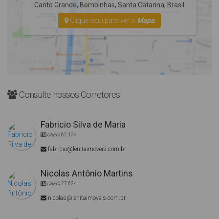
Canto Grande
,
Bombinhas
,
Santa Catarina
,
Brasil
Clique aqui para ver o
Mapa
Consulte nossos Corretores
Fabricio Silva de Maria
CRECI
62.134
fabricio@lenitaimoveis.com.br
Nicolas Antônio Martins
CRECI
27.624
nicolas@lenitaimoveis.com.br