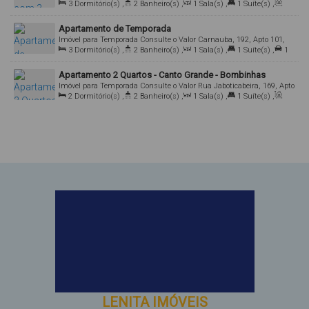
3
Dormitório(s)
,
2
Banheiro(s)
,
1
Sala(s)
,
1
Suíte(s)
,
Cruz, Apto 02, 88215-000, Canto Grande, Bombinhas, Santa
Total:
100
.00
m²
,
1
Vaga(s)
Catarina, Brasil
Apartamento de Temporada
Imóvel para Temporada
Consulte o Valor
Carnauba, 192, Apto 101,
3
Dormitório(s)
,
2
Banheiro(s)
,
1
Sala(s)
,
1
Suíte(s)
,
1
88215-000, Canto Grande, Bombinhas, Santa Catarina, Brasil
Vaga(s)
Apartamento 2 Quartos - Canto Grande - Bombinhas
Imóvel para Temporada
Consulte o Valor
Rua Jaboticabeira, 169, Apto
2
Dormitório(s)
,
2
Banheiro(s)
,
1
Sala(s)
,
1
Suíte(s)
,
201, 88215-000, Canto Grande, Bombinhas, Santa Catarina, Brasil
Total:
80
.00
m²
,
100m
Distância do Mar
LENITA IMÓVEIS