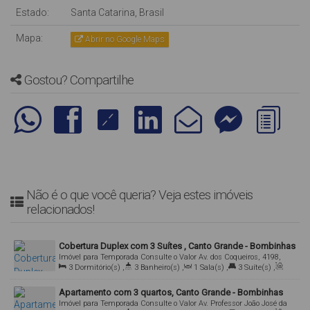
Estado:
Santa Catarina, Brasil
Mapa:
Abrir no Google Maps
Gostou? Compartilhe
Não é o que você queria? Veja estes imóveis
relacionados!
Cobertura Duplex com 3 Suítes , Canto Grande - Bombinhas
Imóvel para Temporada
Consulte o Valor
Av. dos Coqueiros, 4198,
3
Dormitório(s)
,
3
Banheiro(s)
,
1
Sala(s)
,
3
Suíte(s)
,
Cobertura 201, 88215-000, Canto Grande, Bombinhas, Santa
Total:
180
.00
m²
,
2
Vaga(s)
Catarina, Brasil
Apartamento com 3 quartos, Canto Grande - Bombinhas
Imóvel para Temporada
Consulte o Valor
Av. Professor João José da