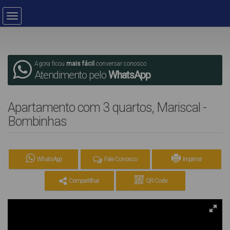
Agora ficou
mais fácil
conversar conosco
Atendimento pelo
WhatsApp
Apartamento com 3 quartos, Mariscal -
Bombinhas
WhatsApp
Fale Conosco
Imprimir
Compartilhar
QR Code