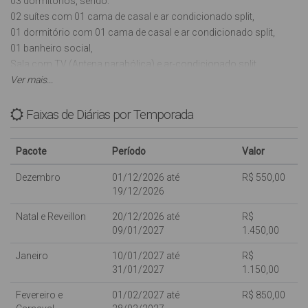
03 dormitórios, sendo:
02 suítes com 01 cama de casal e ar condicionado split,
01 dormitório com 01 cama de casal e ar condicionado split,
01 banheiro social,
Sala com TV (Antena parabólica) e ar-condicionado split,
Cozinha equipada com microondas, forno elétrico e liquidificador,
Ver mais...
Lavanderia com máquina de lavar roupas,
02 vagas de garagem,
Faixas de Diárias por Temporada
Churrasqueira,
INTERNET WI-FI (sujeito a oscilações e indisponibilidades,
Pacote
Período
Valor
oferecida para os clientes como cortesia, NÃO ESTANDO
INCLUSA NO VALOR DA DIÁRIA),
Dezembro
01/12/2026 até
R$ 550,00
Aceita-se 1 animal de estimação de pequeno porte.
19/12/2026
Natal e Reveillon
20/12/2026 até
R$
Com capacidade para 06 pessoas.
09/01/2027
1.450,00
Crianças de qualquer idade são bem vindas, porém dentro da
Janeiro
10/01/2027 até
R$
capacidade máxima do imóvel, não dispomos de camas extras;
31/01/2027
1.150,00
NÃO possui tela de proteção nas sacadas e varandas.
Fevereiro e
01/02/2027 até
R$ 850,00