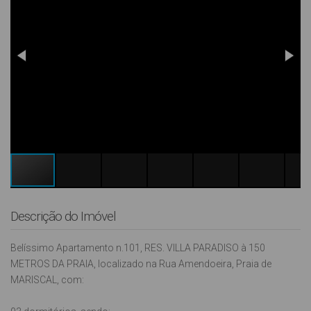
Descrição do Imóvel
Belíssimo Apartamento n.101, RES. VILLA PARADISO à 150
METROS DA PRAIA, localizado na Rua Amendoeira, Praia de
MARISCAL, com: