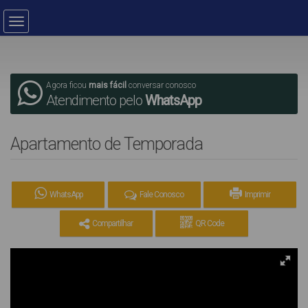
Agora ficou
mais fácil
conversar conosco
Atendimento pelo
WhatsApp
Apartamento de Temporada
WhatsApp
Fale Conosco
Imprimir
Compartilhar
QR Code