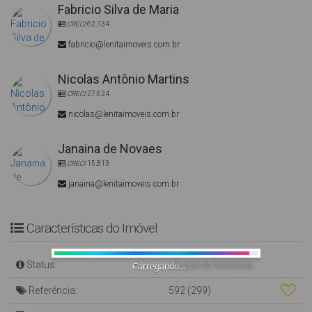
Fabricio Silva de Maria
CRECI
62.134
fabricio@lenitaimoveis.com.br
Nicolas Antônio Martins
CRECI
27.624
nicolas@lenitaimoveis.com.br
Janaina de Novaes
CRECI
15.813
janaina@lenitaimoveis.com.br
Características do Imóvel
Status:
Carregando...
Aluguel de Temporada
Referência:
592
(299)