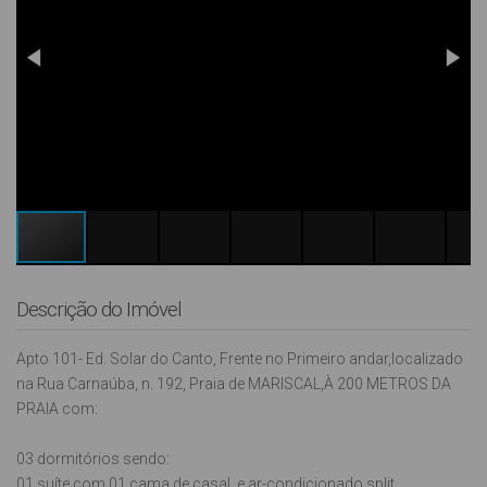
Descrição do Imóvel
Apto 101- Ed. Solar do Canto, Frente no Primeiro andar,localizado
na Rua Carnaúba, n. 192, Praia de MARISCAL,À 200 METROS DA
PRAIA com:
03 dormitórios sendo:
01 suíte com 01 cama de casal e ar-condicionado split,