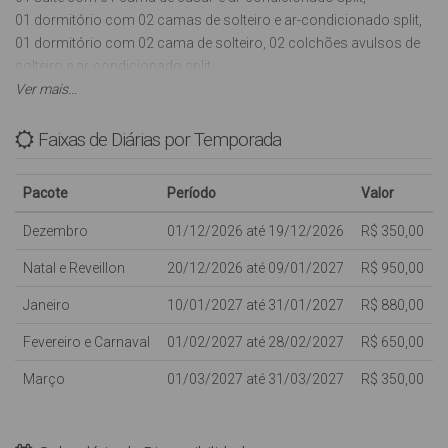
01 dormitório com 02 camas de solteiro e ar-condicionado split,
01 dormitório com 02 cama de solteiro, 02 colchões avulsos de
solteiro e ar-condicionado split,
01 banheiro social,
Ver mais...
Sala com Tv (Antena Digital)
Cozinha com utensílios básicos, liquidificador, microondas, forno
Faixas de Diárias por Temporada
elétrico, Cafeteira, sanduicheira e freezer,
01 vaga de garagem coberta para veículo pequeno,
Pacote
Período
Valor
01 churrasqueira na sacada,
Lavanderia com máquina de lavar roupas (automática) ferro de
Dezembro
01/12/2026 até 19/12/2026
R$ 350,00
passar roupa
Natal e Reveillon
20/12/2026 até 09/01/2027
R$ 950,00
INTERNET WI-FI (sujeito a oscilações e indisponibilidades,
oferecida para os clientes como cortesia, NÃO ESTANDO
Janeiro
10/01/2027 até 31/01/2027
R$ 880,00
INCLUSA NO VALOR DA DIÁRIA)
Fevereiro e Carnaval
01/02/2027 até 28/02/2027
R$ 650,00
Com capacidade para: 08 pessoas, sendo 02 pessoas em
Março
01/03/2027 até 31/03/2027
R$ 350,00
colchões avulsos.
Crianças de qualquer idade são bem vindas, porém dentro da