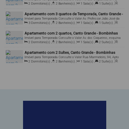
2
Dormitório(s)
,
2
Banheiro(s)
,
1
Sala(s)
,
1
Suíte(s)
,
Apto 104, 88215-000, Canto Grande, Bombinhas, Santa Catarina,
Total:
70
.00
m²
,
2
Vaga(s)
Brasil
Apartamento com 3 quartos de Temporada, Canto Grande -
Imóvel para Temporada
Consulte o Valor
Av. Professor João José da
Bombinhas
3
Dormitório(s)
,
2
Banheiro(s)
,
1
Sala(s)
,
1
Suíte(s)
,
Cruz, Apto 01, 88215-000, Canto Grande, Bombinhas, Santa
Total:
100
.00
m²
,
1
Vaga(s)
Catarina, Brasil
Apartamento com 2 quartos, Canto Grande - Bombinhas
Imóvel para Temporada
Consulte o Valor
Av. dos Coqueiros, esquina
2
Dormitório(s)
,
2
Banheiro(s)
,
1
Sala(s)
,
2
Suíte(s)
,
com Rua Muriti, 68, Apto 103, 88215-000, Canto Grande, Bombinhas,
Total:
93
.00
m²
,
1
Vaga(s)
Santa Catarina, Brasil
Apartamento com 2 Suítes, Canto Grande - Bombinhas
Imóvel para Temporada
Consulte o Valor
Rua Marmeleiro, 94, Apto
2
Dormitório(s)
,
2
Banheiro(s)
,
1
Sala(s)
,
2
Suíte(s)
,
203, 88215-000, Canto Grande, Bombinhas, Santa Catarina, Brasil
Total:
80
.00
m²
,
2
Vaga(s)