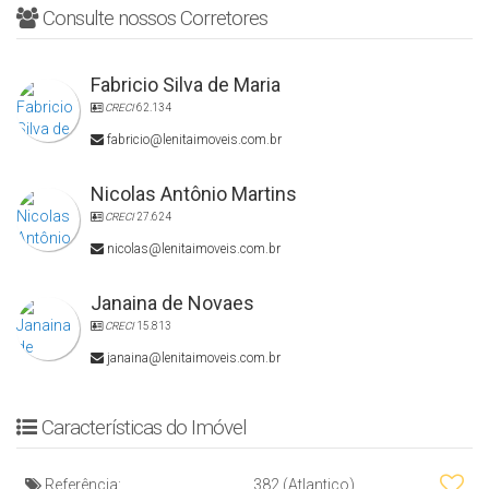
Consulte nossos Corretores
Fabricio Silva de Maria
CRECI
62.134
fabricio@lenitaimoveis.com.br
Nicolas Antônio Martins
CRECI
27.624
nicolas@lenitaimoveis.com.br
Janaina de Novaes
CRECI
15.813
janaina@lenitaimoveis.com.br
Características do Imóvel
Referência:
382
(Atlantico)