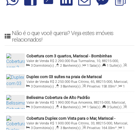
Não é o que você queria? Veja estes imóveis
relacionados!
Cobertura com 3 quartos, Mariscal - Bombinhas
Valor de Venda
R$
2.290.000
Rua Turmalina, 10, 88215-000,
3
Dormitório(s)
,
2
Banheiro(s)
,
1
Sala(s)
,
1
Suíte(s)
,
Mariscal, Bombinhas, Santa Catarina, Brasil
Total:
224
.00
m²
,
2
Vaga(s)
Duplex com 03 suítes na praia de Mariscal
Valor de Venda
R$
2.250.000
Rua Citrino, 65, 88215-000, Mariscal,
3
Dormitório(s)
,
3
Banheiro(s)
,
Privativo:
158
.00
m²
,
1
Bombinhas, Santa Catarina, Brasil
Sala(s)
,
3
Suíte(s)
,
Total:
200
.00
m²
,
2
Vaga(s)
Belíssima Cobertura de Alto Padrão
Valor de Venda
R$
1.990.000
Rua Amoreira, 88215-000, Mariscal,
3
Dormitório(s)
,
4
Banheiro(s)
,
1
Sala(s)
,
3
Suíte(s)
,
Bombinhas, Santa Catarina, Brasil
Total:
155
.00
m²
,
2
Vaga(s)
,
100m
Distância do Mar
Cobertura Duplex com Vista para o Mar, Mariscal -
Valor de Venda
R$
1.900.000
Rua Citrino, 33, 88215-000, Mariscal,
Bombinhas
3
Dormitório(s)
,
3
Banheiro(s)
,
Privativo:
164
.00
m²
,
1
Bombinhas, Santa Catarina, Brasil
Sala(s)
,
1
Suíte(s)
,
2
Vaga(s)
,
100m
Distância do Mar