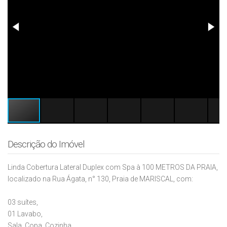
Descrição do Imóvel
Linda Cobertura Lateral Duplex com Spa à 100 METROS DA PRAIA,
localizado na Rua Ágata, n° 130, Praia de MARISCAL, com:
03 suítes,
01 Lavabo,
Sala, Copa, Cozinha,