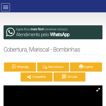
Agora ficou
mais fácil
conversar conosco
Atendimento pelo
WhatsApp
Cobertura, Mariscal - Bombinhas
WhatsApp
Fale Conosco
Imprimir
Compartilhar
QR Code