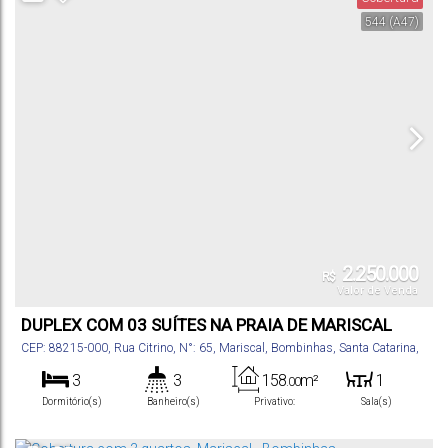
544
(A47)
2.250.000
R$
Valor de Venda
DUPLEX COM 03 SUÍTES NA PRAIA DE MARISCAL
CEP: 88215-000
,
Rua Citrino
,
N°:
65
,
Mariscal
,
Bombinhas
,
Santa Catarina
,
Brasil
3
3
158
m²
1
.00
Dormitório(s)
Banheiro(s)
Privativo:
Sala(s)
3
200
m²
2
.00
Suíte(s)
Total:
Vaga(s)