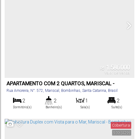
1.586.000
R$
Valor de Venda
APARTAMENTO COM 2 QUARTOS, MARISCAL -
BOMBINHAS
Rua Amoreira
,
N°:
572
,
Mariscal
,
Bombinhas
,
Santa Catarina
,
Brasil
2
2
1
2
Dormitório(s)
Banheiro(s)
Sala(s)
Suíte(s)
2
175
~
Vaga(s)
.60
Cobertura
183
m²
.84
Total:
939
(A29)