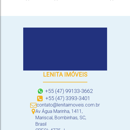
4
2
30m
Suíte(s)
Vaga(s)
Distância do Mar
LENITA IMÓVEIS
+55 (47) 99133-3662
+55 (47) 3393-3401
contato@lenitaimoveis.com.br
Av Água Marinha
,
1411
,
Mariscal
,
Bombinhas
,
SC
,
Brasil