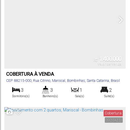
1.400.000
R$
Valor de Venda
COBERTURA À VENDA
CEP: 88215-000
,
Rua Citrino
,
Mariscal
,
Bombinhas
,
Santa Catarina
,
Brasil
3
3
1
2
Dormitório(s)
Banheiro(s)
Sala(s)
Suíte(s)
213
m²
1
170m
.00
Total:
Vaga(s)
Distância do Mar
Cobertura
392
(A23)