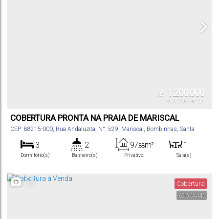
1.200.000
R$
Valor de Venda
COBERTURA PRONTA NA PRAIA DE MARISCAL
CEP: 88215-000
,
Rua Andaluzita
,
N°:
529
,
Mariscal
,
Bombinhas
,
Santa
Catarina
,
Brasil
3
2
97
m²
1
.88
Dormitório(s)
Banheiro(s)
Privativo:
Sala(s)
2
2
250m
Suíte(s)
Vaga(s)
Distância do Mar
Cobertura
626
(A44)