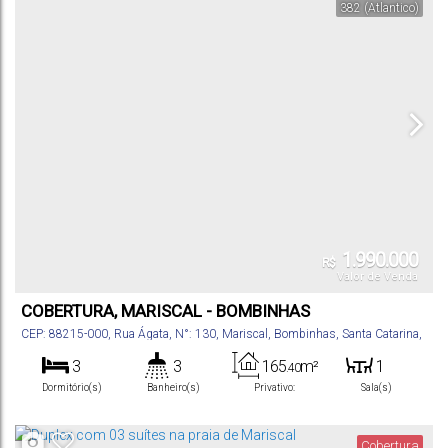
382
(Atlantico)
1.990.000
R$
Valor de Venda
COBERTURA, MARISCAL - BOMBINHAS
CEP: 88215-000
,
Rua Ágata
,
N°:
130
,
Mariscal
,
Bombinhas
,
Santa Catarina
,
Brasil
3
3
165
m²
1
.40
Dormitório(s)
Banheiro(s)
Privativo:
Sala(s)
3
207
m²
2
100m
.07
Suíte(s)
Total:
Vaga(s)
Distância do Mar
Cobertura