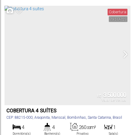
150
m²
2
150m
.00
Total:
Vaga(s)
Distância do Mar
Cobertura
793
(A02)
3.500.000
R$
Valor de Venda
COBERTURA 4 SUÍTES
CEP: 88215-000
,
Aragonita
,
Mariscal
,
Bombinhas
,
Santa Catarina
,
Brasil
4
4
260
m²
1
.00
Dormitório(s)
Banheiro(s)
Privativo:
Sala(s)