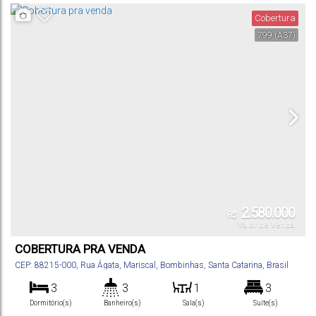
Total:
Vaga(s)
Cobertura
799
(A37)
2.580.000
R$
Valor de Venda
COBERTURA PRA VENDA
CEP: 88215-000
,
Rua Ágata
,
Mariscal
,
Bombinhas
,
Santa Catarina
,
Brasil
3
3
1
3
Dormitório(s)
Banheiro(s)
Sala(s)
Suíte(s)