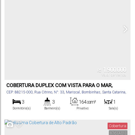
1.900.000
R$
Valor de Venda
COBERTURA DUPLEX COM VISTA PARA O MAR,
MARISCAL - BOMBINHAS
CEP: 88215-000
,
Rua Citrino
,
N°:
33
,
Mariscal
,
Bombinhas
,
Santa Catarina
,
Brasil
3
3
164
m²
1
.00
Dormitório(s)
Banheiro(s)
Privativo:
Sala(s)
1
2
100m
Suíte(s)
Vaga(s)
Distância do Mar
Cobertura
876
(A01)