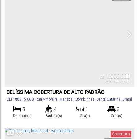
1.990.000
R$
Valor de Venda
BELÍSSIMA COBERTURA DE ALTO PADRÃO
CEP: 88215-000
,
Rua Amoreira
,
Mariscal
,
Bombinhas
,
Santa Catarina
,
Brasil
3
4
1
3
Dormitório(s)
Banheiro(s)
Sala(s)
Suíte(s)
155
m²
2
100m
.00
Total:
Vaga(s)
Distância do Mar
Cobertura