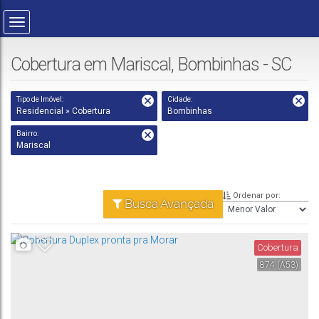
Cobertura em Mariscal, Bombinhas - SC
Tipo de Imóvel:
Cidade:
Residencial » Cobertura
Bombinhas
Bairro:
Mariscal
Ordenar por:
Busca Avançada
Cobertura
874
(A53)