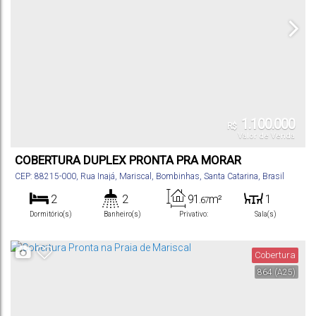
1.100.000
R$
Valor de Venda
COBERTURA DUPLEX PRONTA PRA MORAR
CEP: 88215-000
,
Rua Inajá
,
Mariscal
,
Bombinhas
,
Santa Catarina
,
Brasil
2
2
91
m²
1
.67
Dormitório(s)
Banheiro(s)
Privativo:
Sala(s)
2
1
250m
Suíte(s)
Vaga(s)
Distância do Mar
Cobertura
864
(A25)