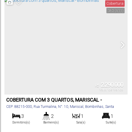
Cobertura
380
(A11)
2.290.000
R$
Valor de Venda
COBERTURA COM 3 QUARTOS, MARISCAL -
BOMBINHAS
CEP: 88215-000
,
Rua Turmalina
,
N°:
10
,
Mariscal
,
Bombinhas
,
Santa
Catarina
,
Brasil
3
2
1
1
Dormitório(s)
Banheiro(s)
Sala(s)
Suíte(s)
224
m²
2
.00